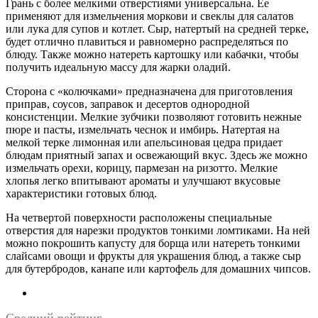
Грань с более мелкими отверстиями универсальна. Ее
применяют для измельчения моркови и свеклы для салатов
или лука для супов и котлет. Сыр, натертый на средней терке,
будет отлично плавиться и равномерно распределяться по
блюду. Также можно натереть картошку или кабачки, чтобы
получить идеальную массу для жарки оладий.
Сторона с «‎колючками» предназначена для приготовления
приправ, соусов, заправок и десертов однородной
консистенции. Мелкие зубчики позволяют готовить нежные
пюре и пасты, измельчать чеснок и имбирь. Натертая на
мелкой терке лимонная или апельсиновая цедра придает
блюдам приятный запах и освежающий вкус. Здесь же можно
измельчать орехи, корицу, пармезан на ризотто. Мелкие
хлопья легко впитывают ароматы и улучшают вкусовые
характеристики готовых блюд.
На четвертой поверхности расположены специальные
отверстия для нарезки продуктов тонкими ломтиками. На ней
можно покрошить капусту для борща или натереть тонкими
слайсами овощи и фрукты для украшения блюд, а также сыр
для бутербродов, канапе или картофель для домашних чипсов.
Средний рейтинг