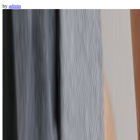
by
admin