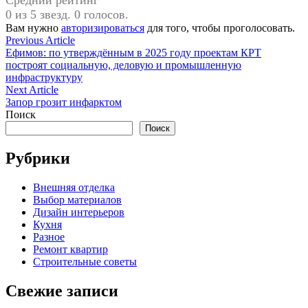
0 из 5 звезд. 0 голосов.
Вам нужно
авторизироваться
для того, чтобы проголосовать.
Навигация
Previous
Previous Article
article:
Ефимов: по утверждённым в 2025 году проектам КРТ
по
построят социальную, деловую и промышленную
записям
инфраструктуру
Next
Next Article
article:
Запор грозит инфарктом
Поиск
Поиск
Рубрики
Внешняя отделка
Выбор материалов
Дизайн интерьеров
Кухня
Разное
Ремонт квартир
Строительные советы
Свежие записи