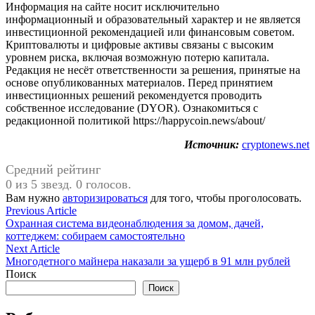
Информация на сайте носит исключительно
информационный и образовательный характер и не является
инвестиционной рекомендацией или финансовым советом.
Криптовалюты и цифровые активы связаны с высоким
уровнем риска, включая возможную потерю капитала.
Редакция не несёт ответственности за решения, принятые на
основе опубликованных материалов. Перед принятием
инвестиционных решений рекомендуется проводить
собственное исследование (DYOR). Ознакомиться с
редакционной политикой https://happycoin.news/about/
Источник:
cryptonews.net
Средний рейтинг
0 из 5 звезд. 0 голосов.
Вам нужно
авторизироваться
для того, чтобы проголосовать.
Навигация
Previous
Previous Article
article:
Охранная система видеонаблюдения за домом, дачей,
по
коттеджем: собираем самостоятельно
записям
Next
Next Article
article:
Многодетного майнера наказали за ущерб в 91 млн рублей
Поиск
Поиск