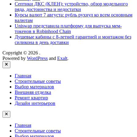
Септики ДКС (КЛЕН): устройство, обзор модельного
ряда, достоинства и недостатки
Курсы валют 7 августа: рубль рухнул ко всем основным
валютам
Uniswap представила платформу для выпуска мем-
токенов в Robinhood Chain
Душевые кабины с 8‑летней гарантией и монтажом без
силикона в день доставки
Copyright © 2026
.
Powered by
WordPress
and
Exalt
.
Close
Главная
Строительные советы
Выбор материалов
Внешняя отделка
Ремонт квартир
Дизайн интерьеров
Главная
Строительные советы
Выбор материалов