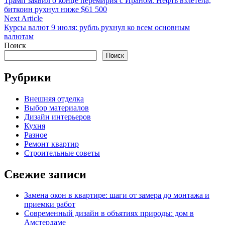
Трамп заявил о конце перемирия с Ираном. Нефть взлетела,
по
биткоин рухнул ниже $61 500
записям
Next
Next Article
article:
Курсы валют 9 июля: рубль рухнул ко всем основным
валютам
Поиск
Поиск
Рубрики
Внешняя отделка
Выбор материалов
Дизайн интерьеров
Кухня
Разное
Ремонт квартир
Строительные советы
Свежие записи
Замена окон в квартире: шаги от замера до монтажа и
приемки работ
Современный дизайн в объятиях природы: дом в
Амстердаме