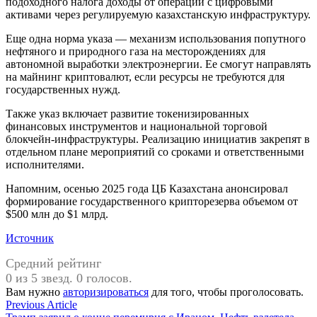
подоходного налога доходы от операций с цифровыми
активами через регулируемую казахстанскую инфраструктуру.
Еще одна норма указа — механизм использования попутного
нефтяного и природного газа на месторождениях для
автономной выработки электроэнергии. Ее смогут направлять
на майнинг криптовалют, если ресурсы не требуются для
государственных нужд.
Также указ включает развитие токенизированных
финансовых инструментов и национальной торговой
блокчейн-инфраструктуры. Реализацию инициатив закрепят в
отдельном плане мероприятий со сроками и ответственными
исполнителями.
Напомним, осенью 2025 года ЦБ Казахстана анонсировал
формирование государственного крипторезерва объемом от
$500 млн до $1 млрд.
Источник
Средний рейтинг
0 из 5 звезд. 0 голосов.
Вам нужно
авторизироваться
для того, чтобы проголосовать.
Навигация
Previous
Previous Article
article: