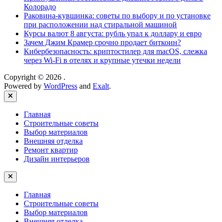
Колорадо
Раковина-кувшинка: советы по выбору и по установке
при расположении над стиральной машиной
Курсы валют 8 августа: рубль упал к доллару и евро
Зачем Джим Крамер срочно продает биткоин?
Кибербезопасность: криптостилер для macOS, слежка
через Wi-Fi в отелях и крупные утечки недели
Copyright © 2026
.
Powered by
WordPress
and
Exalt
.
Close
Главная
Строительные советы
Выбор материалов
Внешняя отделка
Ремонт квартир
Дизайн интерьеров
Главная
Строительные советы
Выбор материалов
Внешняя отделка