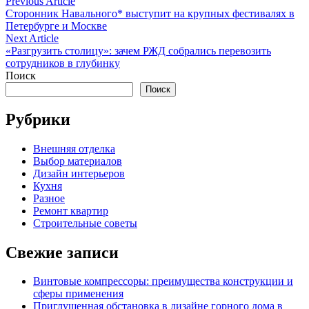
Навигация
Previous
Previous Article
article:
Сторонник Навального* выступит на крупных фестивалях в
по
Петербурге и Москве
записям
Next
Next Article
article:
«Разгрузить столицу»: зачем РЖД собрались перевозить
сотрудников в глубинку
Поиск
Поиск
Рубрики
Внешняя отделка
Выбор материалов
Дизайн интерьеров
Кухня
Разное
Ремонт квартир
Строительные советы
Свежие записи
Винтовые компрессоры: преимущества конструкции и
сферы применения
Приглушенная обстановка в дизайне горного дома в