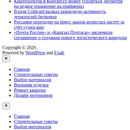
Криптосектор в Конгрессе может усилиться, несмотря
на редкое поражение на праймериз
Взлом Coldcard вызвал рекордную активность
держателей биткоина
Россияне переходят на брют: рынок игристых растёт за
счёт сухих вин
«Почта России» и «Кыргыз Почтасы» заключили
соглашение о создании нового логистического коридора
Copyright © 2026
.
Powered by
WordPress
and
Exalt
.
Close
Главная
Строительные советы
Выбор материалов
Внешняя отделка
Ремонт квартир
Дизайн интерьеров
Главная
Строительные советы
Выбор материалов