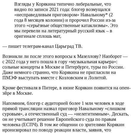
Взгляды у Корякина типично либеральные, что
видно по записи 2021 года: блогер возмущался
«несправедливым приговором» Навальному* (2
года 8 месяцев колонии) и пророчил России из-за
этого «серьёзные общественные катаклизмы». Это
мы перевели на литературный русский язык – в
оригинале сплошь мат,
— пишет телеграм-канал Царьград ТВ.
Возникли ли после этого вопросы к Мазеллову? Наоборот —
с 2022 года у него пошла в гору «музыкальная карьера»:
сольные концерты в Москве и Петербурге, туры по России.
Даже немного странно, что Корякина не пригласили на
ПМЭФ выступать вместе с Козловским и Лолитой.
Кроме фестиваля в Питере, в июне Корякин появится на опен-
эйре в Москве.
Напомним, блогер с аудиторией более 1 млн человек в ходе
прямой трансляции назвал приговор Навальному «слишком
суровым», а отечественный суд — «нелегитимным». Дескать,
он не учитывает решение Европейского суда по правам
человека (ЕСПЧ). В том же общении со зрителями Корякин
иронизировал по поводу реакции власти, заявив, что