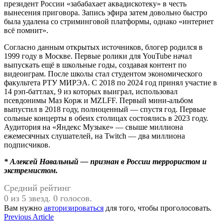
президент России «забабахает аквадискотеку» в честь
вынесения приговора. Запись эфира затем довольно быстро
была удалена со стриминговой платформы, однако «интернет
всё помнит».
Согласно данным открытых источников, блогер родился в
1999 году в Москве. Первые ролики для YouTube начал
выпускать ещё в школьные годы, создавая контент по
видеоиграм. После школы стал студентом экономического
факультета РТУ МИРЭА. С 2018 по 2024 год принял участие в
14 рэп-баттлах, 9 из которых выиграл, использовал
псевдонимы Маз Корж и MZLFF. Первый мини-альбом
выпустил в 2018 году, полноценный — спустя год. Первые
сольные концерты в обеих столицах состоялись в 2023 году.
Аудитория на «Яндекс Музыке» — свыше миллиона
ежемесячных слушателей, на Twitch — два миллиона
подписчиков.
* Алексей Навальный — признан в России террористом и
экстремистом.
Средний рейтинг
0 из 5 звезд. 0 голосов.
Вам нужно
авторизироваться
для того, чтобы проголосовать.
Навигация
Previous
Previous Article