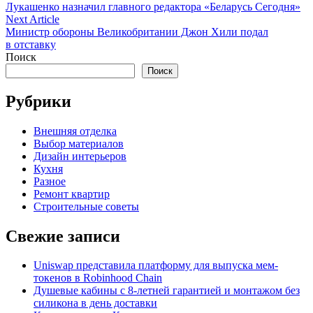
article:
Лукашенко назначил главного редактора «Беларусь Сегодня»
по
Next
Next Article
записям
article:
Министр обороны Великобритании Джон Хили подал
в отставку
Поиск
Поиск
Рубрики
Внешняя отделка
Выбор материалов
Дизайн интерьеров
Кухня
Разное
Ремонт квартир
Строительные советы
Свежие записи
Uniswap представила платформу для выпуска мем-
токенов в Robinhood Chain
Душевые кабины с 8‑летней гарантией и монтажом без
силикона в день доставки