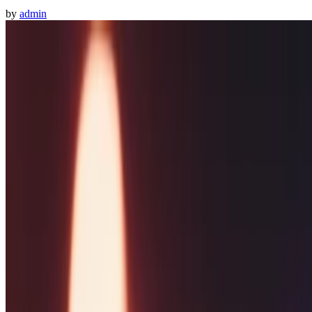
by
admin