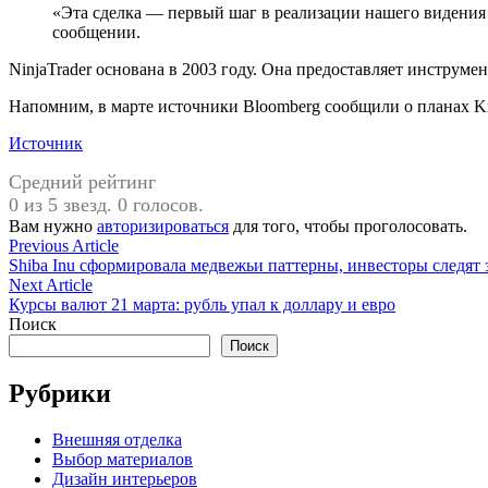
«Эта сделка — первый шаг в реализации нашего видения
сообщении.
NinjaTrader основана в 2003 году. Она предоставляет инструм
Напомним, в марте источники Bloomberg сообщили о планах Kr
Источник
Средний рейтинг
0 из 5 звезд. 0 голосов.
Вам нужно
авторизироваться
для того, чтобы проголосовать.
Навигация
Previous
Previous Article
article:
Shiba Inu сформировала медвежьи паттерны, инвесторы следят
по
Next
Next Article
записям
article:
Курсы валют 21 марта: рубль упал к доллару и евро
Поиск
Поиск
Рубрики
Внешняя отделка
Выбор материалов
Дизайн интерьеров