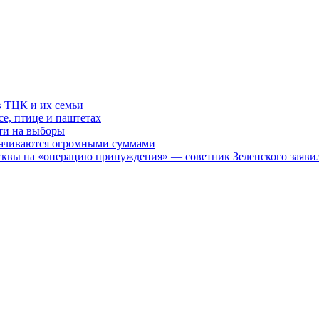
в ТЦК и их семьи
се, птице и паштетах
йти на выборы
рачиваются огромными суммами
осквы на «операцию принуждения» — советник Зеленского заявил