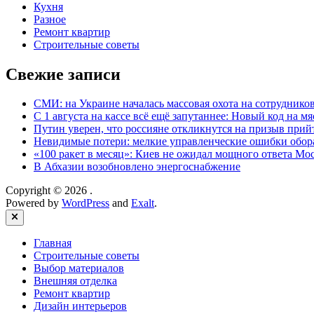
Кухня
Разное
Ремонт квартир
Строительные советы
Свежие записи
СМИ: на Украине началась массовая охота на сотруднико
С 1 августа на кассе всё ещё запутаннее: Новый код на мя
Путин уверен, что россияне откликнутся на призыв при
Невидимые потери: мелкие управленческие ошибки обо
«100 ракет в месяц»: Киев не ожидал мощного ответа М
В Абхазии возобновлено энергоснабжение
Copyright © 2026
.
Powered by
WordPress
and
Exalt
.
Close
Главная
Строительные советы
Выбор материалов
Внешняя отделка
Ремонт квартир
Дизайн интерьеров