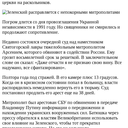
церкви на раскольников.
Погром длится со дня провозглашения Украиной
независимости в 1991 году. Но священники не смирились и
продолжают сопротивление.
Недавно состоялся очередной суд над наместником
Святогорской лавры тяжелобольным митрополитом
Арсением, которого обвиняют в содействии России. Ему
грозит восьмилетний срок за решеткой. В заключительном
слове он сказал: «Даже отчасти я не признаю свою вину. Все
надумано, все сфантазировано».
Полтора года под стражей. В его камере плюс 13 градусов.
Когда он в кризисном состоянии попал в больницу, власти
распорядились немедленно вернуть его в тюрьму. Суд
постановил продлить его арест еще на 38 дней.
Митрополит был арестован СБУ по обвинению в передаче
Владимиру Путину информации о передвижении и
нахождении украинских вооруженных сил. Батюшка через
прессу обратился к властям Великобритании использовать
свое влияние на Зеленского, чтобы тот прекратил