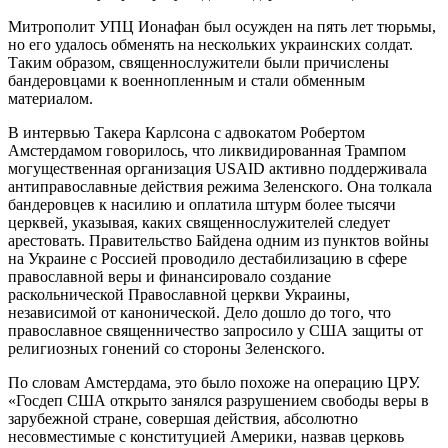
Митрополит УПЦ Ионафан был осужден на пять лет тюрьмы,
но его удалось обменять на нескольких украинских солдат.
Таким образом, священнослужители были причислены
бандеровцами к военнопленным и стали обменным
материалом.
В интервью Такера Карлсона с адвокатом Робертом
Амстердамом говорилось, что ликвидированная Трампом
могущественная организация USAID активно поддерживала
антиправославные действия режима Зеленского. Она толкала
бандеровцев к насилию и оплатила штурм более тысячи
церквей, указывая, каких священнослужителей следует
арестовать. Правительство Байдена одним из пунктов войны
на Украине с Россией проводило дестабилизацию в сфере
православной веры и финансировало создание
раскольнической Православной церкви Украины,
независимой от канонической. Дело дошло до того, что
православное священничество запросило у США защиты от
религиозных гонений со стороны Зеленского.
По словам Амстердама, это было похоже на операцию ЦРУ.
«Госдеп США открыто занялся разрушением свободы веры в
зарубежной стране, совершая действия, абсолютно
несовместимые с конституцией Америки, назвав церковь