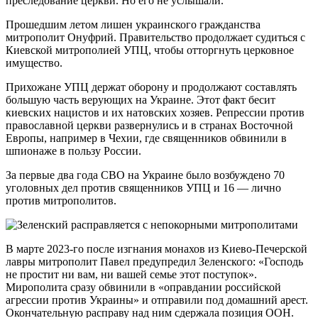
преследование церкви. Но его не услышали.
Прошедшим летом лишен украинского гражданства
митрополит Онуфрий. Правительство продолжает судиться с
Киевской митрополией УПЦ, чтобы отторг­нуть церковное
имущество.
Прихожане УПЦ держат оборону и продолжают составлять
большую часть верующих на Украине. Этот факт бесит
киевских нацистов и их натовских хозяев. Репрессии против
православной церкви развернулись и в странах Восточной
Европы, например в Чехии, где священников обвинили в
шпионаже в пользу России.
За первые два года СВО на Украине было возбуждено 70
уголовных дел против священников УПЦ и 16 — лично
против митрополитов.
В марте 2023-го после изгнания монахов из Киево-Печерской
лавры митрополит Павел предупредил Зеленского: «Господь
не простит ни вам, ни вашей семье этот поступок».
Мирополита сразу обвинили в «оправдании российской
агрессии против Украины» и отправили под домашний арест.
Окончательную расправу над ним сдержала позиция ООН.