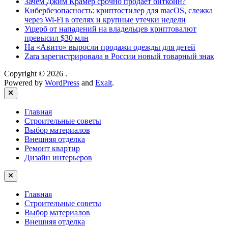
Зачем Джим Крамер срочно продает биткоин?
Кибербезопасность: криптостилер для macOS, слежка
через Wi-Fi в отелях и крупные утечки недели
Ущерб от нападений на владельцев криптовалют
превысил $30 млн
На «Авито» выросли продажи одежды для детей
Zara зарегистрировала в России новый товарный знак
Copyright © 2026
.
Powered by
WordPress
and
Exalt
.
Close
Главная
Строительные советы
Выбор материалов
Внешняя отделка
Ремонт квартир
Дизайн интерьеров
Главная
Строительные советы
Выбор материалов
Внешняя отделка