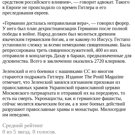
средством российского влияния», — говорит адвокат. Такого
в Европе не происходило со времен Гитлера и его
преследования евреев.
«Германии досталась неправильная вера», — говорил фюрер.
У него был план де­христианизации Германии после полной
победы в войне. Народ должен был молиться древним
языческим германским богам, а не какому-то Иисусу. Гестапо
установило слежку за всеми немецкими священниками. Была
репрессирована треть священнослужителей, 400 из них
отправили в концлагерь Дахау в бараки, предназначенные для
духовенства. Всего в заключении оказались 2720 клириков.
Зеленский и его боевики с нашивками СС во многом
стараются подражать Гитлеру. Издание The Postil Magazine
отмечает, что Зеленский занялся изгнанием прихожан из
православных храмов Украинской православной церкви
Московского патриархата и отправкой их на передовую, то
есть на смерть. Укронацисты, как и германские фашисты,
сейчас молятся языческим богам, а в зоне боевых действий
разрушают православные храмы и монастыри. Милосердие
им неведомо.
Средний рейтинг
0 из 5 звезд. 0 голосов.