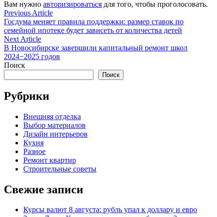
Вам нужно
авторизироваться
для того, чтобы проголосовать.
Навигация
Previous
Previous Article
article:
Госдума меняет правила поддержки: размер ставок по
по
семейной ипотеке будет зависеть от количества детей
записям
Next
Next Article
article:
В Новосибирске завершили капитальный ремонт школ
2024−2025 годов
Поиск
Поиск
Рубрики
Внешняя отделка
Выбор материалов
Дизайн интерьеров
Кухня
Разное
Ремонт квартир
Строительные советы
Свежие записи
Курсы валют 8 августа: рубль упал к доллару и евро