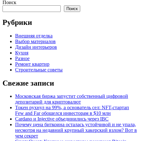
Поиск
Поиск
Рубрики
Внешняя отделка
Выбор материалов
Дизайн интерьеров
Кухня
Разное
Ремонт квартир
Строительные советы
Свежие записи
Московская биржа запустит собственный цифровой
депозитарий для криптовалют
Токен рухнул на 99%, а основатель сел: NFT-стартап
Few and Far обошелся инвесторам в $10 млн
Cardano и Injective объединились через IBC
Почему цена биткоина осталась устойчивой и не упала,
несмотря на недавний крупный хакерский взлом? Вот в
чем секрет