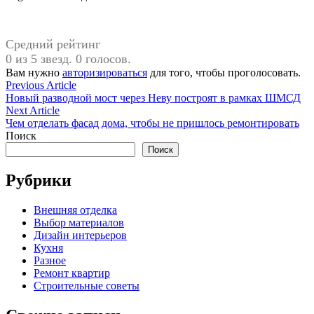
Средний рейтинг
0 из 5 звезд. 0 голосов.
Вам нужно
авторизироваться
для того, чтобы проголосовать.
Навигация
Previous
Previous Article
article:
Новый разводной мост через Неву построят в рамках ШМСД
по
Next
Next Article
записям
article:
Чем отделать фасад дома, чтобы не пришлось ремонтировать
Поиск
Поиск
Рубрики
Внешняя отделка
Выбор материалов
Дизайн интерьеров
Кухня
Разное
Ремонт квартир
Строительные советы