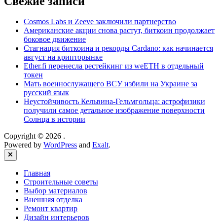
Свежие записи
Cosmos Labs и Zeeve заключили партнерство
Американские акции снова растут, биткоин продолжает
боковое движение
Стагнация биткоина и рекорды Cardano: как начинается
август на крипторынке
Ether.fi перенесла рестейкинг из weETH в отдельный
токен
Мать военнослужащего ВСУ избили на Украине за
русский язык
Неустойчивость Кельвина-Гельмгольца: астрофизики
получили самое детальное изображение поверхности
Солнца в истории
Copyright © 2026
.
Powered by
WordPress
and
Exalt
.
Close
Главная
Строительные советы
Выбор материалов
Внешняя отделка
Ремонт квартир
Дизайн интерьеров