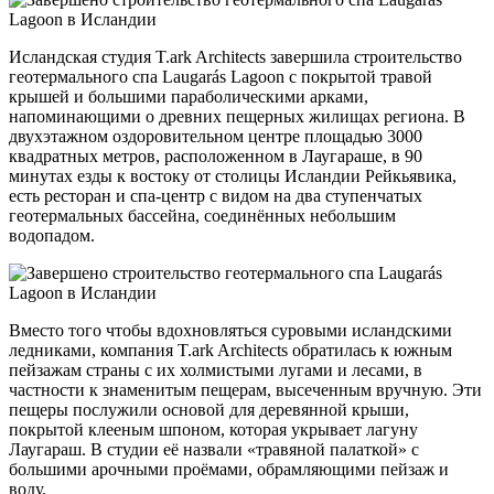
Исландская студия T.ark Architects завершила строительство
геотермального спа Laugarás Lagoon с покрытой травой
крышей и большими параболическими арками,
напоминающими о древних пещерных жилищах региона. В
двухэтажном оздоровительном центре площадью 3000
квадратных метров, расположенном в Лаугараше, в 90
минутах езды к востоку от столицы Исландии Рейкьявика,
есть ресторан и спа-центр с видом на два ступенчатых
геотермальных бассейна, соединённых небольшим
водопадом.
Вместо того чтобы вдохновляться суровыми исландскими
ледниками, компания T.ark Architects обратилась к южным
пейзажам страны с их холмистыми лугами и лесами, в
частности к знаменитым пещерам, высеченным вручную. Эти
пещеры послужили основой для деревянной крыши,
покрытой клееным шпоном, которая укрывает лагуну
Лаугараш. В студии её назвали «травяной палаткой» с
большими арочными проёмами, обрамляющими пейзаж и
воду.