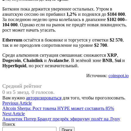
Биткоин пока держится увереннее остальных. Утром в
азиатскую сессию он прибавил
1,2%
и поднялся до
$104 000
.
За последнюю неделю цена колебалась в диапазоне
$102 000–
104 000
. Однако если на рынок не придёт новая ликвидность,
рост может начать угасать.
Ethereum
остаётся в боковике и торгуется у отметки
$2 570
,
так и не преодолев сопротивление на уровне
$2 700
.
Среди альткоинов ситуация смешанная: снижаются
XRP
,
Dogecoin
,
Chainlink
и
Avalanche
. В зелёной зоне
BNB
,
Sui
и
Hyperliquid
, но рост незначительный.
Источник:
coinspot.io
Средний рейтинг
0 из 5 звезд. 0 голосов.
Вам нужно
авторизироваться
для того, чтобы проголосовать.
Навигация
Previous
Previous Article
article:
Altcoin Sherpa: Рост токена HYPE может составить 85%
по
Next
Next Article
записям
article:
Аналитик Питер Брандт предрёк эфириуму полёт на Луну
Поиск
Поиск