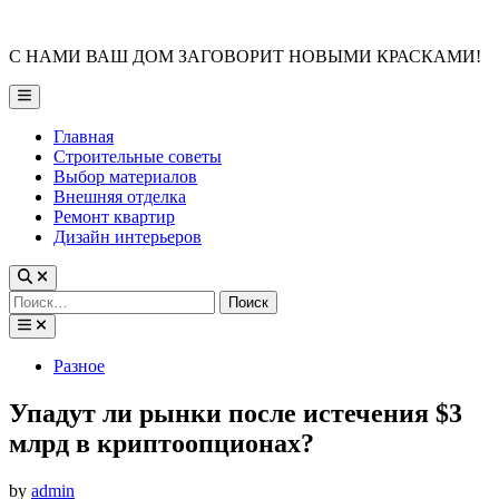
Skip
to
С НАМИ ВАШ ДОМ ЗАГОВОРИТ НОВЫМИ КРАСКАМИ!
content
Main
Menu
Главная
Строительные советы
Выбор материалов
Внешняя отделка
Ремонт квартир
Дизайн интерьеров
Найти:
Posted
Разное
in
Упадут ли рынки после истечения $3
млрд в криптоопционах?
by
admin