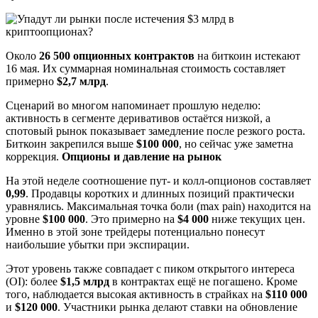
Около
26 500 опционных контрактов
на биткоин истекают
16 мая. Их суммарная номинальная стоимость составляет
примерно
$2,7 млрд
.
Сценарий во многом напоминает прошлую неделю:
активность в сегменте деривативов остаётся низкой, а
спотовый рынок показывает замедление после резкого роста.
Биткоин закрепился выше
$100 000
, но сейчас уже заметна
коррекция.
Опционы и давление на рынок
На этой неделе соотношение пут- и колл-опционов составляет
0,99
. Продавцы коротких и длинных позиций практически
уравнялись. Максимальная точка боли (max pain) находится на
уровне
$100 000
. Это примерно на
$4 000
ниже текущих цен.
Именно в этой зоне трейдеры потенциально понесут
наибольшие убытки при экспирации.
Этот уровень также совпадает с пиком открытого интереса
(OI): более
$1,5 млрд
в контрактах ещё не погашено. Кроме
того, наблюдается высокая активность в страйках на
$110 000
и
$120 000
. Участники рынка делают ставки на обновление