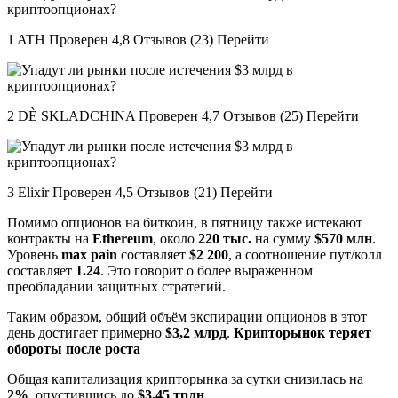
1 ATH Проверен 4,8 Отзывов (23) Перейти
2 DÈ SKLADCHINA Проверен 4,7 Отзывов (25) Перейти
3 Elixir Проверен 4,5 Отзывов (21) Перейти
Помимо опционов на биткоин, в пятницу также истекают
контракты на
Ethereum
, около
220 тыс.
на сумму
$570 млн
.
Уровень
max pain
составляет
$2 200
, а соотношение пут/колл
составляет
1.24
. Это говорит о более выраженном
преобладании защитных стратегий.
Таким образом, общий объём экспирации опционов в этот
день достигает примерно
$3,2 млрд
.
Крипторынок теряет
обороты после роста
Общая капитализация крипторынка за сутки снизилась на
2%
, опустившись до
$3,45 трлн
.