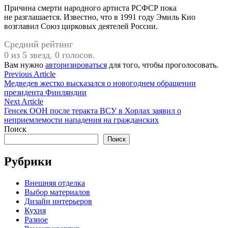
Причина смерти народного артиста РСФСР пока
не разглашается. Известно, что в 1991 году Эмиль Кио
возглавил Союз цирковых деятелей России.
Средний рейтинг
0 из 5 звезд. 0 голосов.
Вам нужно
авторизироваться
для того, чтобы проголосовать.
Навигация
Previous
Previous Article
article:
Медведев жестко высказался о новогоднем обращении
по
президента Финляндии
записям
Next
Next Article
article:
Генсек ООН после теракта ВСУ в Хорлах заявил о
неприемлемости нападения на гражданских
Поиск
Поиск
Рубрики
Внешняя отделка
Выбор материалов
Дизайн интерьеров
Кухня
Разное