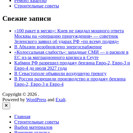
Ремонт квартир
Строительные советы
Свежие записи
«100 ракет в месяц»: Киев не ожидал мощного ответа
Москвы на «операцию принуждения» — советник
Зеленского заявил об ударах РФ «по всему подряд»
В Абхазии возобновлено энергоснабжение
«Колоссальная слабость»: западные СМИ — о расколе в
ЕС из-за миграционного кризиса в Сеуте
Кабмин РФ разрешил продажу бензина Евро-2, Евро-3 и
Евро-4 до июля 2027 года
В Севастополе объявили воздушную тревогу
В России разрешили производство и продажу бензина
Евро-2, Евро-3 и Евро-4
Copyright © 2026
.
Powered by
WordPress
and
Exalt
.
Close
Главная
Строительные советы
Выбор материалов
Внешняя отделка