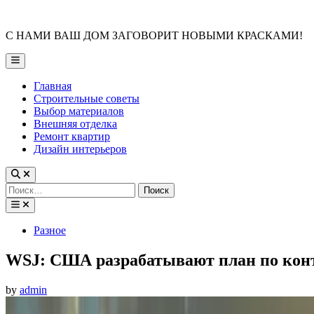
Skip
to
С НАМИ ВАШ ДОМ ЗАГОВОРИТ НОВЫМИ КРАСКАМИ!
content
Main
Menu
Главная
Строительные советы
Выбор материалов
Внешняя отделка
Ремонт квартир
Дизайн интерьеров
Найти:
Posted
Разное
in
WSJ: США разрабатывают план по конт
by
admin