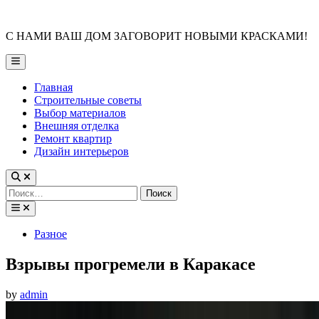
Skip
to
С НАМИ ВАШ ДОМ ЗАГОВОРИТ НОВЫМИ КРАСКАМИ!
content
Main
Menu
Главная
Строительные советы
Выбор материалов
Внешняя отделка
Ремонт квартир
Дизайн интерьеров
Найти:
Posted
Разное
in
Взрывы прогремели в Каракасе
by
admin