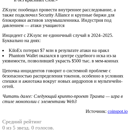
ZKsync пообещал провести внутреннее расследование, а
также подключил Security Alliance и крупные биржи для
блокировки активов злоумышленника. Индустрия под
давлением — атаки учащаются
Инцидент с ZKsync не единичный случай в 2024–2025.
Буквально на днях:
KiloEx потерял $7 млн в результате атаки на оракл
Phantom Wallet оказался в центре судебного иска из-за
уязвимости, позволившей украсть $500 тыс. в мем-коинах
Цепочка инцидентов говорит о системной проблеме с
безопасностью распределения токенов, особенно в условиях
спешки и ажиотажа вокруг новых аирдропов и мультичейн-
сетей.
Читать далее: Следующий крипто-проект Трампа — игра в
стиле монополии с элементами Web3
Источник:
coinspot.io
Средний рейтинг
0 из 5 звезд. 0 голосов.