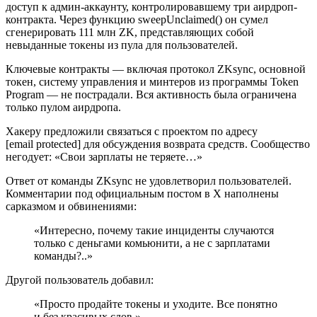
доступ к админ-аккаунту, контролировавшему три аирдроп-
контракта. Через функцию sweepUnclaimed() он сумел
сгенерировать 111 млн ZK, представляющих собой
невыданные токены из пула для пользователей.
Ключевые контракты — включая протокол ZKsync, основной
токен, систему управления и минтеров из программы Token
Program — не пострадали. Вся активность была ограничена
только пулом аирдропа.
Хакеру предложили связаться с проектом по адресу
[email protected] для обсуждения возврата средств. Сообщество
негодует: «Свои зарплаты не теряете…»
Ответ от команды ZKsync не удовлетворил пользователей.
Комментарии под официальным постом в X наполнены
сарказмом и обвинениями:
«Интересно, почему такие инциденты случаются
только с деньгами комьюнити, а не с зарплатами
команды?..»
Другой пользователь добавил:
«Просто продайте токены и уходите. Все понятно
и без красивых слов.»