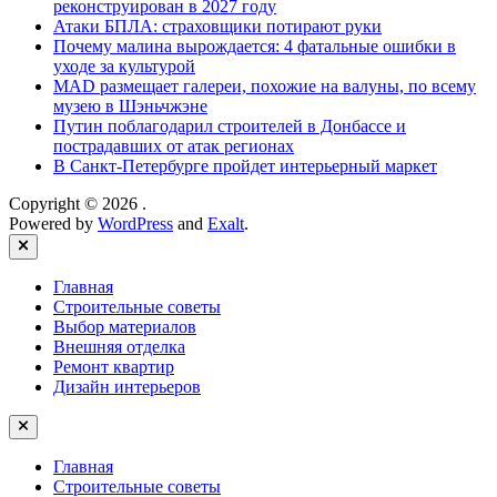
реконструирован в 2027 году
Атаки БПЛА: страховщики потирают руки
Почему малина вырождается: 4 фатальные ошибки в
уходе за культурой
MAD размещает галереи, похожие на валуны, по всему
музею в Шэньчжэне
Путин поблагодарил строителей в Донбассе и
пострадавших от атак регионах
В Санкт-Петербурге пройдет интерьерный маркет
Copyright © 2026
.
Powered by
WordPress
and
Exalt
.
Close
Главная
Строительные советы
Выбор материалов
Внешняя отделка
Ремонт квартир
Дизайн интерьеров
Главная
Строительные советы