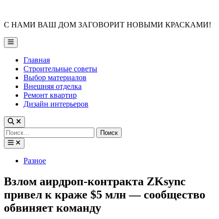
Skip
to
С НАМИ ВАШ ДОМ ЗАГОВОРИТ НОВЫМИ КРАСКАМИ!
content
Main
Menu
Главная
Строительные советы
Выбор материалов
Внешняя отделка
Ремонт квартир
Дизайн интерьеров
Найти:
Posted
Разное
in
Взлом аирдроп-контракта ZKsync
привел к краже $5 млн — сообщество
обвиняет команду