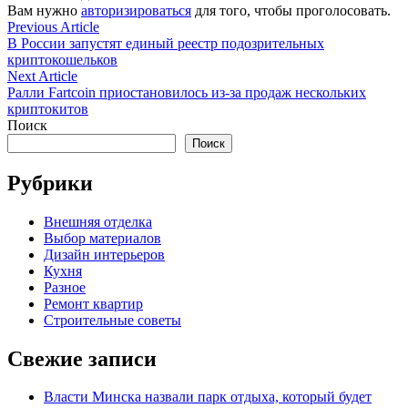
Вам нужно
авторизироваться
для того, чтобы проголосовать.
Навигация
Previous
Previous Article
article:
В России запустят единый реестр подозрительных
по
криптокошельков
записям
Next
Next Article
article:
Ралли Fartcoin приостановилось из-за продаж нескольких
криптокитов
Поиск
Поиск
Рубрики
Внешняя отделка
Выбор материалов
Дизайн интерьеров
Кухня
Разное
Ремонт квартир
Строительные советы
Свежие записи
Власти Минска назвали парк отдыха, который будет