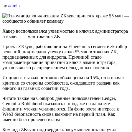
by
admin
Хакер воспользовался уязвимостью в ключах администратора
и вывел 111 млн токенов ZK
Проект ZKsync, работающий на Ethereum в сегменте zk-rollup
решений, подтвердил утечку около $5 млн в токенах ZK,
предназначенных для аирдропа. Причиной стало
компрометирование приватного ключа администратора,
управлявшего распределением невыданных токенов.
Инцидент вызвал не только обвал цены на 15%, но и шквал
критики со стороны сообщества, ожидавшего раздачи как
одного из главных событий года.
Читать также на Coinspot: данные пользователей Ledger,
Gemini и Robinhood оказались в продаже на даркнете —
фишинг и утечки усиливаются. На фоне роста интереса к
Web3 безопасность снова выходит на первый план. Как
именно был проведен взлом
Команда ZKsync подтвердила: злоумышленник получил