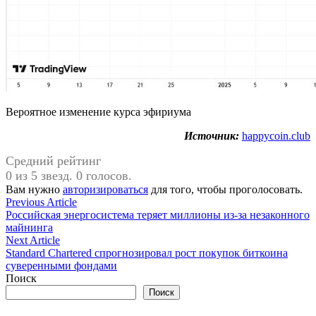
Вероятное изменение курса эфириума
Источник:
happycoin.club
Средний рейтинг
0 из 5 звезд. 0 голосов.
Вам нужно
авторизироваться
для того, чтобы проголосовать.
Навигация
Previous
Previous Article
article:
Российская энергосистема теряет миллионы из-за незаконного
по
майнинга
записям
Next
Next Article
article:
Standard Chartered спрогнозировал рост покупок биткоина
суверенными фондами
Поиск
Поиск