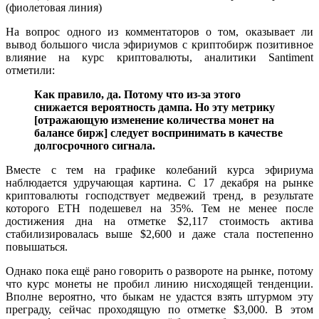
(фиолетовая линия)
На вопрос одного из комментаторов о том, оказывает ли
вывод большого числа эфириумов с криптобирж позитивное
влияние на курс криптовалюты, аналитики Santiment
отметили:
Как правило, да. Потому что из-за этого
снижается вероятность дампа. Но эту метрику
[отражающую изменение количества монет на
балансе бирж] следует воспринимать в качестве
долгосрочного сигнала.
Вместе с тем на графике колебаний курса эфириума
наблюдается удручающая картина. С 17 декабря на рынке
криптовалюты господствует медвежий тренд, в результате
которого ETH подешевел на 35%. Тем не менее после
достижения дна на отметке $2,117 стоимость актива
стабилизировалась выше $2,600 и даже стала постепенно
повышаться.
Однако пока ещё рано говорить о развороте на рынке, потому
что курс монеты не пробил линию нисходящей тенденции.
Вполне вероятно, что быкам не удастся взять штурмом эту
преграду, сейчас проходящую по отметке $3,000. В этом