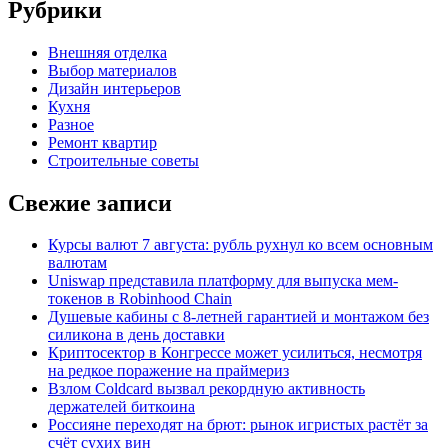
Рубрики
Внешняя отделка
Выбор материалов
Дизайн интерьеров
Кухня
Разное
Ремонт квартир
Строительные советы
Свежие записи
Курсы валют 7 августа: рубль рухнул ко всем основным
валютам
Uniswap представила платформу для выпуска мем-
токенов в Robinhood Chain
Душевые кабины с 8‑летней гарантией и монтажом без
силикона в день доставки
Криптосектор в Конгрессе может усилиться, несмотря
на редкое поражение на праймериз
Взлом Coldcard вызвал рекордную активность
держателей биткоина
Россияне переходят на брют: рынок игристых растёт за
счёт сухих вин