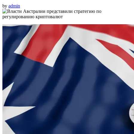
by
admin