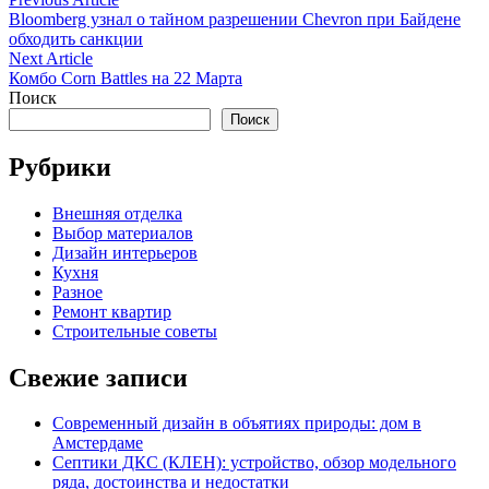
Навигация
article:
Bloomberg узнал о тайном разрешении Chevron при Байдене
по
обходить санкции
записям
Next
Next Article
article:
Комбо Corn Battles на 22 Марта
Поиск
Поиск
Рубрики
Внешняя отделка
Выбор материалов
Дизайн интерьеров
Кухня
Разное
Ремонт квартир
Строительные советы
Свежие записи
Современный дизайн в объятиях природы: дом в
Амстердаме
Септики ДКС (КЛЕН): устройство, обзор модельного
ряда, достоинства и недостатки