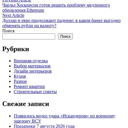
Навигация
article:
Чарльз Хоскинсон готов решить проблему медленного
по
обновления Ethereum
записям
Next
Next Article
article:
Доллар и евро продолжают падение: в каком банке выгодно
обменять рубли на валюту?
Поиск
Поиск
Рубрики
Внешняя отделка
Выбор материалов
Дизайн интерьеров
Кухня
Разное
Ремонт квартир
Строительные советы
Свежие записи
Появилось видео удара «Искандером» по военному
эшелону ВСУ
Праздники 7 августа 2026 года