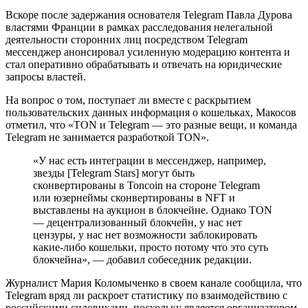
Вскоре после задержания основателя Telegram Павла Дурова
властями Франции в рамках расследования нелегальной
деятельности сторонних лиц посредством Telegram
мессенджер анонсировал усиленную модерацию контента и
стал оперативно обрабатывать и отвечать на юридические
запросы властей.
На вопрос о том, поступает ли вместе с раскрытием
пользовательских данных информация о кошельках, Макосов
отметил, что «TON и Telegram — это разные вещи, и команда
Telegram не занимается разработкой TON».
«У нас есть интеграции в мессенджер, например,
звезды [Telegram Stars] могут быть
сконвертированы в Toncoin на стороне Telegram
или юзернеймы сконвертированы в NFT и
выставлены на аукцион в блокчейне. Однако TON
— децентрализованный блокчейн, у нас нет
цензуры, у нас нет возможности заблокировать
какие-либо кошельки, просто потому что это суть
блокчейна», — добавил собеседник редакции.
Журналист Мария Коломыченко в своем канале сообщила, что
Telegram вряд ли раскроет статистику по взаимодействию с
российскими силовиками, поскольку является организатором