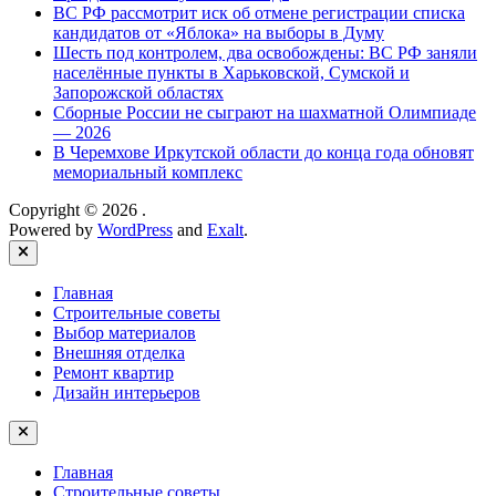
ВС РФ рассмотрит иск об отмене регистрации списка
кандидатов от «Яблока» на выборы в Думу
Шесть под контролем, два освобождены: ВС РФ заняли
населённые пункты в Харьковской, Сумской и
Запорожской областях
Сборные России не сыграют на шахматной Олимпиаде
— 2026
В Черемхове Иркутской области до конца года обновят
мемориальный комплекс
Copyright © 2026
.
Powered by
WordPress
and
Exalt
.
Close
Главная
Строительные советы
Выбор материалов
Внешняя отделка
Ремонт квартир
Дизайн интерьеров
Главная
Строительные советы