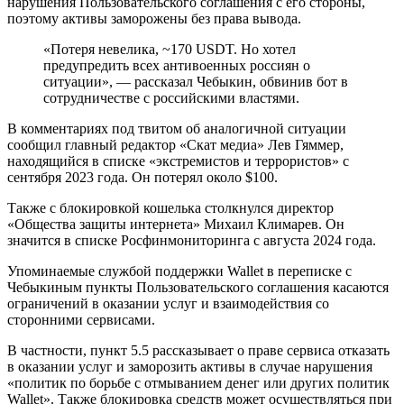
нарушения Пользовательского соглашения с его стороны,
поэтому активы заморожены без права вывода.
«Потеря невелика, ~170 USDT. Но хотел
предупредить всех антивоенных россиян о
ситуации», — рассказал Чебыкин, обвинив бот в
сотрудничестве с российскими властями.
В комментариях под твитом об аналогичной ситуации
сообщил главный редактор «Скат медиа» Лев Гяммер,
находящийся в списке «экстремистов и террористов» с
сентября 2023 года. Он потерял около $100.
Также с блокировкой кошелька столкнулся директор
«Общества защиты интернета» Михаил Климарев. Он
значится в списке Росфинмониторинга с августа 2024 года.
Упоминаемые службой поддержки Wallet в переписке с
Чебыкиным пункты Пользовательского соглашения касаются
ограничений в оказании услуг и взаимодействия со
сторонними сервисами.
В частности, пункт 5.5 рассказывает о праве сервиса отказать
в оказании услуг и заморозить активы в случае нарушения
«политик по борьбе с отмыванием денег или других политик
Wallet». Также блокировка средств может осуществляться при