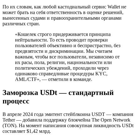
По их словам, как любой кастодиальный сервис Wallet не
может брать на себя ответственность в оценке решений,
вынесенных судами и правоохранительными органами
различных стран.
«Кошелек строго придерживается принципа
нейтральности. То есть проводит проверки
пользователей объективно и беспристрастно, без
предвзятости и дискриминации. Мы считаем
важным, чтобы все пользователи, независимо от
их расы, пола, религии, национальности или
политических убеждений, проходили через
одинаково справедливые процедуры KYC,
AML/CTF», — отметили в команде.
Заморозка USDt — стандартный
процесс
В апреле 2024 года эмитент стейблкоина USDT — компания
Tether — добавила поддержку блокчейна The Open Network
(TON). На момент написания совокупная ликвидность USDt
составляет $1,42 млрд.