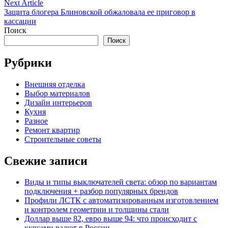
записям
Next
Next Article
article:
Защита блогера Блиновской обжаловала ее приговор в
кассации
Поиск
Поиск
Рубрики
Внешняя отделка
Выбор материалов
Дизайн интерьеров
Кухня
Разное
Ремонт квартир
Строительные советы
Свежие записи
Виды и типы выключателей света: обзор по вариантам
подключения + разбор популярных брендов
Профили ЛСТК с автоматизированным изготовлением
и контролем геометрии и толщины стали
Доллар выше 82, евро выше 94: что происходит с
курсами валют в России