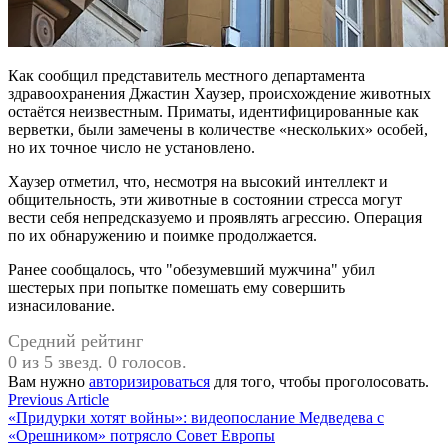
Как сообщил представитель местного департамента
здравоохранения Джастин Хаузер, происхождение животных
остаётся неизвестным. Приматы, идентифицированные как
верветки, были замечены в количестве «нескольких» особей,
но их точное число не установлено.
Хаузер отметил, что, несмотря на высокий интеллект и
общительность, эти животные в состоянии стресса могут
вести себя непредсказуемо и проявлять агрессию. Операция
по их обнаружению и поимке продолжается.
Ранее сообщалось, что "обезумевший мужчина" убил
шестерых при попытке помешать ему совершить
изнасилование.
Средний рейтинг
0 из 5 звезд. 0 голосов.
Вам нужно
авторизироваться
для того, чтобы проголосовать.
Навигация
Previous
Previous Article
article:
«Придурки хотят войны»: видеопослание Медведева с
по
«Орешником» потрясло Совет Европы