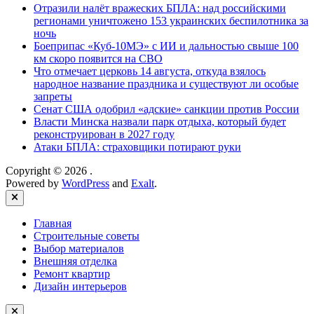
Отразили налёт вражеских БПЛА: над российскими
регионами уничтожено 153 украинских беспилотника за
ночь
Боеприпас «Куб-10МЭ» с ИИ и дальностью свыше 100
км скоро появится на СВО
Что отмечает церковь 14 августа, откуда взялось
народное название праздника и существуют ли особые
запреты
Сенат США одобрил «адские» санкции против России
Власти Минска назвали парк отдыха, который будет
реконструирован в 2027 году
Атаки БПЛА: страховщики потирают руки
Copyright © 2026
.
Powered by
WordPress
and
Exalt
.
Close
Главная
Строительные советы
Выбор материалов
Внешняя отделка
Ремонт квартир
Дизайн интерьеров