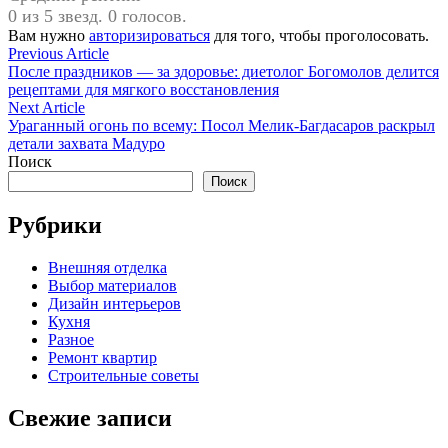
0 из 5 звезд. 0 голосов.
Вам нужно
авторизироваться
для того, чтобы проголосовать.
Навигация
Previous
Previous Article
article:
После праздников — за здоровье: диетолог Богомолов делится
по
рецептами для мягкого восстановления
записям
Next
Next Article
article:
Ураганный огонь по всему: Посол Мелик-Багдасаров раскрыл
детали захвата Мадуро
Поиск
Поиск
Рубрики
Внешняя отделка
Выбор материалов
Дизайн интерьеров
Кухня
Разное
Ремонт квартир
Строительные советы
Свежие записи