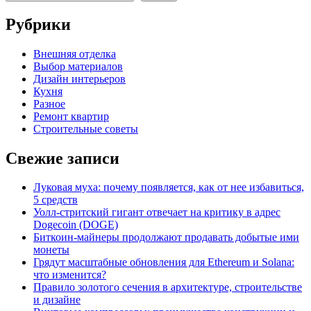
Рубрики
Внешняя отделка
Выбор материалов
Дизайн интерьеров
Кухня
Разное
Ремонт квартир
Строительные советы
Свежие записи
Луковая муха: почему появляется, как от нее избавиться,
5 средств
Уолл-стритский гигант отвечает на критику в адрес
Dogecoin (DOGE)
Биткоин-майнеры продолжают продавать добытые ими
монеты
Грядут масштабные обновления для Ethereum и Solana:
что изменится?
Правило золотого сечения в архитектуре, строительстве
и дизайне