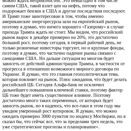
можно ждать неприятностей. Это невыгодно в том числе
самим США, такой взлет цен на нефть, потому что
подорожает бензин в США и другие последствия последуют.
И Трамп тоже заинтересован в том, чтобы именно
американские энергоресурсы шли на европейский рынок,
поэтому я думаю, что ничего хорошего «Газпрому» в случае
прихода Трампа ждать не стоит. Мы видим, что российский
рынок вырос в декабре примерно на 20%, это достаточно
большой рост, поэтому сегодня, в первый рабочий день, не
только розничные инвесторы торгуют, но и крупные фонды,
поэтому я думаю, что частично падение рынка связано с
санкциями США. Но дальше ситуация во многом будет
зависеть от действий администрации Трампа, в частности от
прогресса в отношении возможного мирного договора по
Украине. Я думаю, что это главная геополитическая тема,
которая повлияет на рынок. Плюс ожидания, что будет делать
российский ЦБ. Сегодня Альфа-банк не исключил
дальнейшего повышения ключевой ставки, поэтому фактор
ЦБ тоже будет иметь существенное влияние. Поэтому
достаточно много таких переменных, от которых будет
зависеть рынок, но я надеюсь, что все-таки в этом году мы
увидим умеренный рост котировок. Я думаю, что можно
ожидать примерно 3000 пунктов по индексу Мосбиржи, но я
сказал бы, что сейчас все, что за пределами трех недель, это
уже стратегические прогнозы и планирование».