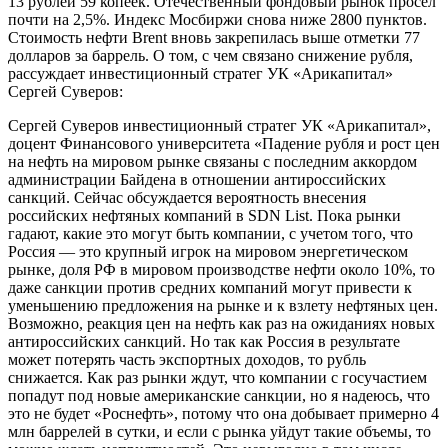
13 рублей 59 копеек. Отечественный фондовый рынок просел
почти на 2,5%. Индекс Мосбиржи снова ниже 2800 пунктов.
Стоимость нефти Brent вновь закрепилась выше отметки 77
долларов за баррель. О том, с чем связано снижение рубля,
рассуждает инвестиционный стратег УК «Арикапитал»
Сергей Суверов:
Сергей Суверов инвестиционный стратег УК «Арикапитал»,
доцент Финансового университета «Падение рубля и рост цен
на нефть на мировом рынке связаны с последним аккордом
администрации Байдена в отношении антироссийских
санкций. Сейчас обсуждается вероятность внесения
российских нефтяных компаний в SDN List. Пока рынки
гадают, какие это могут быть компании, с учетом того, что
Россия — это крупный игрок на мировом энергетическом
рынке, доля РФ в мировом производстве нефти около 10%, то
даже санкции против средних компаний могут привести к
уменьшению предложения на рынке и к взлету нефтяных цен.
Возможно, реакция цен на нефть как раз на ожиданиях новых
антироссийских санкций. Но так как Россия в результате
может потерять часть экспортных доходов, то рубль
снижается. Как раз рынки ждут, что компании с госучастием
попадут под новые американские санкции, но я надеюсь, что
это не будет «Роснефть», потому что она добывает примерно 4
млн баррелей в сутки, и если с рынка уйдут такие объемы, то