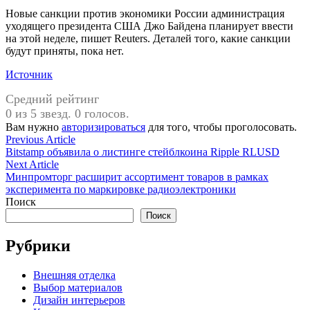
Новые санкции против экономики России администрация
уходящего президента США Джо Байдена планирует ввести
на этой неделе, пишет Reuters. Деталей того, какие санкции
будут приняты, пока нет.
Источник
Средний рейтинг
0 из 5 звезд. 0 голосов.
Вам нужно
авторизироваться
для того, чтобы проголосовать.
Навигация
Previous
Previous Article
article:
Bitstamp объявила о листинге стейблкоина Ripple RLUSD
по
Next
Next Article
записям
article:
Минпромторг расширит ассортимент товаров в рамках
эксперимента по маркировке радиоэлектроники
Поиск
Поиск
Рубрики
Внешняя отделка
Выбор материалов
Дизайн интерьеров