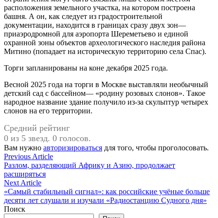
расположения земельного участка, на котором построена
башня. А он, как следует из градостроительной
документации, находится в границах сразу двух зон—
приаэродромной для аэропорта Шереметьево и единой
охранной зоны объектов археологического наследия района
Митино (попадает на историческую территорию села Спас).
Торги запланированы на коне декабря 2025 года.
Весной 2025 года на торги в Москве выставляли необычный
детский сад с бассейном— «родину розовых слонов». Такое
народное название здание получило из-за скульптур четырех
слонов на его территории.
Средний рейтинг
0 из 5 звезд. 0 голосов.
Вам нужно
авторизироваться
для того, чтобы проголосовать.
Навигация
Previous
Previous Article
article:
Разлом, разделяющий Африку и Азию, продолжает
по
расширяться
записям
Next
Next Article
article:
«Самый стабильный сигнал»: как российские учёные больше
десяти лет слушали и изучали «Радиостанцию Судного дня»
Поиск