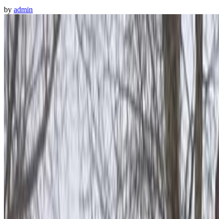
by
admin