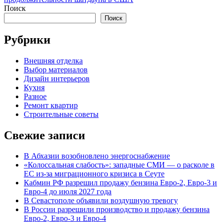
Поиск
Поиск
Рубрики
Внешняя отделка
Выбор материалов
Дизайн интерьеров
Кухня
Разное
Ремонт квартир
Строительные советы
Свежие записи
В Абхазии возобновлено энергоснабжение
«Колоссальная слабость»: западные СМИ — о расколе в
ЕС из-за миграционного кризиса в Сеуте
Кабмин РФ разрешил продажу бензина Евро-2, Евро-3 и
Евро-4 до июля 2027 года
В Севастополе объявили воздушную тревогу
В России разрешили производство и продажу бензина
Евро-2, Евро-3 и Евро-4