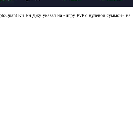
toQuant Ки Ён Джу указал на «игру PvP с нулевой суммой» на