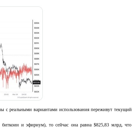
ины с реальными вариантами использования переживут текущий 
я биткоин и эфириум), то сейчас она равна $825,83 млрд, чт