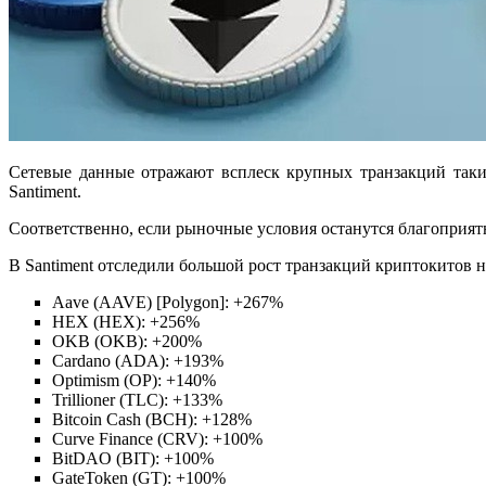
Сетевые данные отражают всплеск крупных транзакций таки
Santiment.
Соответственно, если рыночные условия останутся благоприят
В Santiment отследили большой рост транзакций криптокитов 
Aave (AAVE) [Polygon]: +267%
HEX (HEX): +256%
OKB (OKB): +200%
Cardano (ADA): +193%
Optimism (OP): +140%
Trillioner (TLC): +133%
Bitcoin Cash (BCH): +128%
Curve Finance (CRV): +100%
BitDAO (BIT): +100%
GateToken (GT): +100%