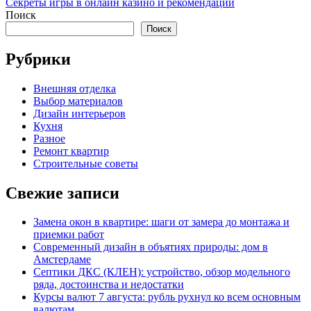
записям
article:
Секреты игры в онлайн казино и рекомендации
Поиск
Поиск
Рубрики
Внешняя отделка
Выбор материалов
Дизайн интерьеров
Кухня
Разное
Ремонт квартир
Строительные советы
Свежие записи
Замена окон в квартире: шаги от замера до монтажа и
приемки работ
Современный дизайн в объятиях природы: дом в
Амстердаме
Септики ДКС (КЛЕН): устройство, обзор модельного
ряда, достоинства и недостатки
Курсы валют 7 августа: рубль рухнул ко всем основным
валютам