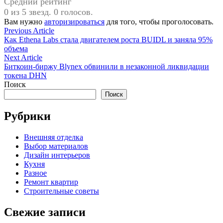
Средний рейтинг
0 из 5 звезд. 0 голосов.
Вам нужно
авторизироваться
для того, чтобы проголосовать.
Навигация
Previous
Previous Article
article:
Как Ethena Labs стала двигателем роста BUIDL и заняла 95%
по
объема
записям
Next
Next Article
article:
Биткоин-биржу Blynex обвинили в незаконной ликвидации
токена DHN
Поиск
Поиск
Рубрики
Внешняя отделка
Выбор материалов
Дизайн интерьеров
Кухня
Разное
Ремонт квартир
Строительные советы
Свежие записи