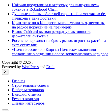
Uniswap представила платформу для выпуска мем-
токенов в Robinhood Chain
Душевые кабины с 8‑летней гарантией и монтажом без
силикона в день доставки
Криптосектор в Конгрессе может усилиться, несмотря
на редкое поражение на праймериз
Взлом Coldcard вызвал рекордную активность
держателей биткоина
Россияне переходят на брют: рынок игристых растёт за
счёт сухих вин
«Почта России» и «Кыргыз Почтасы» заключили
соглашение о создании нового логистического коридора
Copyright © 2026
.
Powered by
WordPress
and
Exalt
.
Close
Главная
Строительные советы
Выбор материалов
Внешняя отделка
Ремонт квартир
Дизайн интерьеров