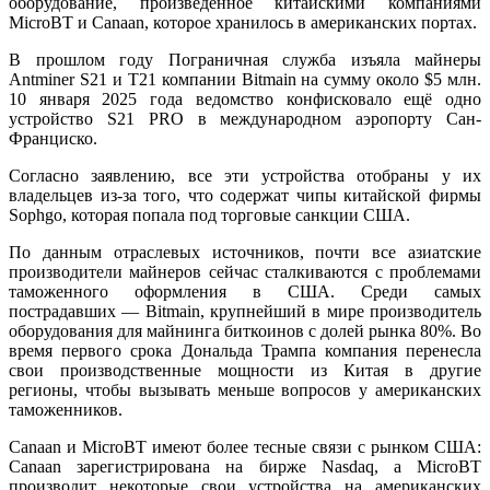
оборудование, произведённое китайскими компаниями
MicroBT и Canaan, которое хранилось в американских портах.
В прошлом году Пограничная служба изъяла майнеры
Antminer S21 и T21 компании Bitmain на сумму около $5 млн.
10 января 2025 года ведомство конфисковало ещё одно
устройство S21 PRO в международном аэропорту Сан-
Франциско.
Согласно заявлению, все эти устройства отобраны у их
владельцев из-за того, что содержат чипы китайской фирмы
Sophgo, которая попала под торговые санкции США.
По данным отраслевых источников, почти все азиатские
производители майнеров сейчас сталкиваются с проблемами
таможенного оформления в США. Среди самых
пострадавших — Bitmain, крупнейший в мире производитель
оборудования для майнинга биткоинов с долей рынка 80%. Во
время первого срока Дональда Трампа компания перенесла
свои производственные мощности из Китая в другие
регионы, чтобы вызывать меньше вопросов у американских
таможенников.
Canaan и MicroBT имеют более тесные связи с рынком США:
Canaan зарегистрирована на бирже Nasdaq, а MicroBT
производит некоторые свои устройства на американских