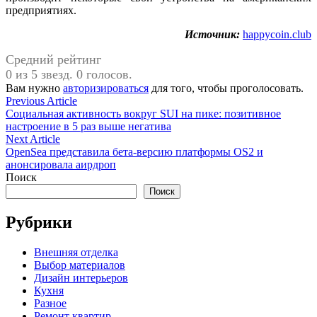
предприятиях.
Источник:
happycoin.club
Средний рейтинг
0 из 5 звезд. 0 голосов.
Вам нужно
авторизироваться
для того, чтобы проголосовать.
Навигация
Previous
Previous Article
article:
Социальная активность вокруг SUI на пике: позитивное
по
настроение в 5 раз выше негатива
записям
Next
Next Article
article:
OpenSea представила бета-версию платформы OS2 и
анонсировала аирдроп
Поиск
Поиск
Рубрики
Внешняя отделка
Выбор материалов
Дизайн интерьеров
Кухня
Разное
Ремонт квартир