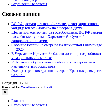
Строительные советы
Свежие записи
ВС РФ рассмотрит иск об отмене регистрации списка
кандидатов от «Яблока» на выборы в Думу
Шесть под контролем, два освобождены: ВС РФ заняли
населённые пункты в Харьковской, Сумской и
Запорожской областях
Сборные России не сыграют на шахматной Олимпиаде
— 2026
В Черемхове Иркутской области до конца года обновят
мемориальный комплекс
«Яблоко» требуют снять с выборов за экстремизм и
нарушение авторских прав
Эксперт: цена квадратного метра в Краснодаре вырастет
на 5−7%
Copyright © 2026
.
Powered by
WordPress
and
Exalt
.
Close
Главная
Строительные советы