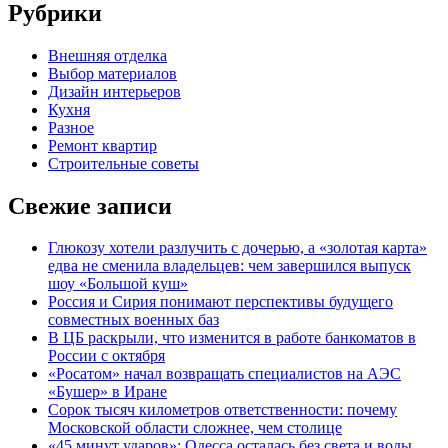
Рубрики
Внешняя отделка
Выбор материалов
Дизайн интерьеров
Кухня
Разное
Ремонт квартир
Строительные советы
Свежие записи
Глюкозу хотели разлучить с дочерью, а «золотая карта»
едва не сменила владельцев: чем завершился выпуск
шоу «Большой куш»
Россия и Сирия понимают перспективы будущего
совместных военных баз
В ЦБ раскрыли, что изменится в работе банкоматов в
России с октября
«Росатом» начал возвращать специалистов на АЭС
«Бушер» в Иране
Сорок тысяч километров ответственности: почему
Московской области сложнее, чем столице
«45 минут ударов»: Одесса осталась без света и воды