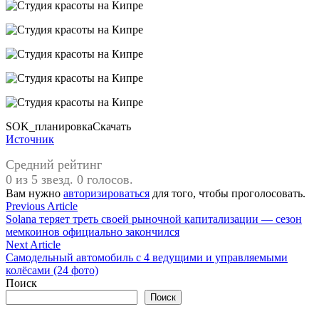
SOK_планировкаСкачать
Источник
Средний рейтинг
0 из 5 звезд. 0 голосов.
Вам нужно
авторизироваться
для того, чтобы проголосовать.
Навигация
Previous
Previous Article
article:
Solana теряет треть своей рыночной капитализации — сезон
по
мемкоинов официально закончился
записям
Next
Next Article
article:
Самодельный автомобиль с 4 ведущими и управляемыми
колёсами (24 фото)
Поиск
Поиск