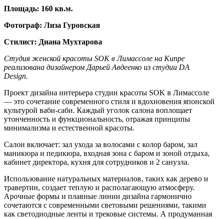
Площадь: 160 кв.м.
Фотограф: Лиза Гуровская
Стилист: Диана Мухтарова
Студия женской красоты SOK
в Лимассоле на Кипре
реализована д
изайн
ером
Дарь
ей
Авдеенко и
з студии
DA
Design
.
Проект дизайна интерьера студии красоты SOK в Лимассоле
— это сочетание современного стиля и вдохновения японской
культурой ваби-саби. Каждый уголок салона воплощает
утонченность и функциональность, отражая принципы
минимализма и естественной красоты.
Салон включает: зал ухода за волосами с колор баром, зал
маникюра и педикюра, входная зона с баром и зоной отдыха,
кабинет директора, кухня для сотрудников и 2 санузла.
Использование натуральных материалов, таких как дерево и
травертин, создает теплую и располагающую атмосферу.
Арочные формы и плавные линии дизайна гармонично
сочетаются с современными световыми решениями, такими
как светодиодные ленты и трековые системы. А продуманная