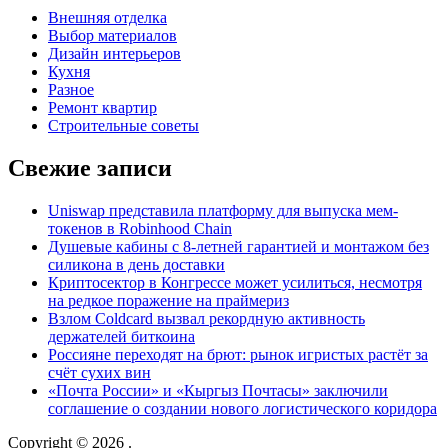
Внешняя отделка
Выбор материалов
Дизайн интерьеров
Кухня
Разное
Ремонт квартир
Строительные советы
Свежие записи
Uniswap представила платформу для выпуска мем-
токенов в Robinhood Chain
Душевые кабины с 8‑летней гарантией и монтажом без
силикона в день доставки
Криптосектор в Конгрессе может усилиться, несмотря
на редкое поражение на праймериз
Взлом Coldcard вызвал рекордную активность
держателей биткоина
Россияне переходят на брют: рынок игристых растёт за
счёт сухих вин
«Почта России» и «Кыргыз Почтасы» заключили
соглашение о создании нового логистического коридора
Copyright © 2026
.