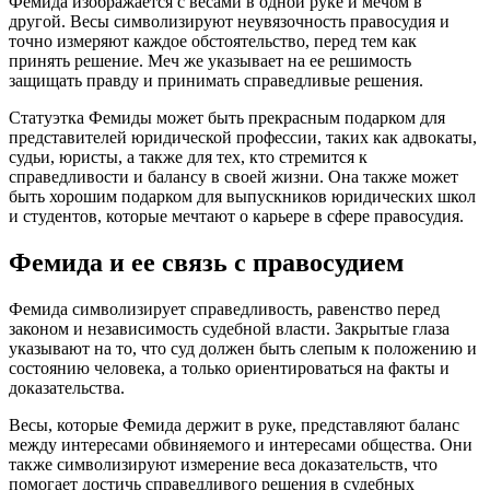
Фемида изображается с весами в одной руке и мечом в
другой. Весы символизируют неувязочность правосудия и
точно измеряют каждое обстоятельство, перед тем как
принять решение. Меч же указывает на ее решимость
защищать правду и принимать справедливые решения.
Статуэтка Фемиды может быть прекрасным подарком для
представителей юридической профессии, таких как адвокаты,
судьи, юристы, а также для тех, кто стремится к
справедливости и балансу в своей жизни. Она также может
быть хорошим подарком для выпускников юридических школ
и студентов, которые мечтают о карьере в сфере правосудия.
Фемида и ее связь с правосудием
Фемида символизирует справедливость, равенство перед
законом и независимость судебной власти. Закрытые глаза
указывают на то, что суд должен быть слепым к положению и
состоянию человека, а только ориентироваться на факты и
доказательства.
Весы, которые Фемида держит в руке, представляют баланс
между интересами обвиняемого и интересами общества. Они
также символизируют измерение веса доказательств, что
помогает достичь справедливого решения в судебных