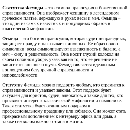
Статуэтка Фемиды
– это символ правосудия и божественной
справедливости. Она изображает женщину в легендарном
греческом платье, держащую в руках весы и меч. Фемида –
это один из самых известных и популярных образов в
классической мифологии.
Фемида – это богиня правосудия, которая судит неправедных,
защищает правду и наказывает виновных. Ее образ полон
символики: весы символизируют взвешенность и баланс, а
меч – силу и решительность. Она носит глухий колокол на
своем головном уборе, указывая на то, что ее решение не
зависит от внешнего шума. Фемида является идеальным
воплощением безупречной справедливости и
непоколебимости.
Статуэтку Фемиды можно подарить любому, кто стремится к
справедливости и уважает законы. Этот подарок будет
актуален для юристов, судей, адвокатов, а также для тех, кто
проявляет интерес к классической мифологии и символике.
Такая статуэтка будет отличным подарком к
профессиональному празднику или юбилею. Она может стать
прекрасным дополнением к интерьеру офиса или дома, а
также символом важного этапа в жизни.