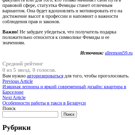
правовой сфере, статуэтка Фемиды станет отличным
вариантом. Она будет вдохновлять и мотивировать его на
достижение высот в профессии и напомнит о важности
соблюдения прав и законов.
Важно!
Не забудьте убедиться, что получатель подарка
положительно относится к символике Фемиды и ее
значениям.
Источник:
allremont59.ru
Средний рейтинг
0 из 5 звезд. 0 голосов.
Вам нужно
авторизироваться
для того, чтобы проголосовать.
Навигация
Previous
Previous Article
article:
Изящная лепнина и яркий современный дизайн: квартира в
по
Барселоне
записям
Next
Next Article
article:
Особенности работы в такси в Беларуси
Поиск
Поиск
Рубрики