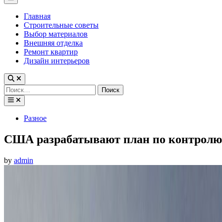
Menu
Главная
Строительные советы
Выбор материалов
Внешняя отделка
Ремонт квартир
Дизайн интерьеров
Найти:
Posted
Разное
in
США разрабатывают план по контролю
by
admin