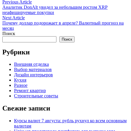
Навигация
Previous
Previous Article
article:
Аналитик DonAlt увидел за небольшим ростом XRP
по
неафишируемые покупки
записям
Next
Next Article
article:
Почему доллар подорожает в апреле? Валютный прогноз на
месяц
Поиск
Поиск
Рубрики
Внешняя отделка
Выбор материалов
Дизайн интерьеров
Кухня
Разное
Ремонт квартир
Строительные советы
Свежие записи
Курсы валют 7 августа: рубль рухнул ко всем основным
валютам