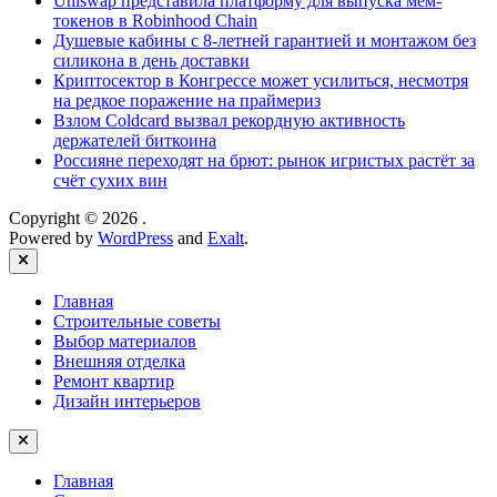
Uniswap представила платформу для выпуска мем-
токенов в Robinhood Chain
Душевые кабины с 8‑летней гарантией и монтажом без
силикона в день доставки
Криптосектор в Конгрессе может усилиться, несмотря
на редкое поражение на праймериз
Взлом Coldcard вызвал рекордную активность
держателей биткоина
Россияне переходят на брют: рынок игристых растёт за
счёт сухих вин
Copyright © 2026
.
Powered by
WordPress
and
Exalt
.
Close
Главная
Строительные советы
Выбор материалов
Внешняя отделка
Ремонт квартир
Дизайн интерьеров
Главная