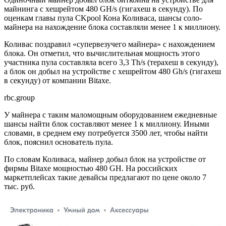
майнинга с хешрейтом 480 GH/s (гигахеш в секунду). По
оценкам главы пула CKpool Кона Коливаса, шансы соло-
майнера на нахождение блока составляли менее 1 к миллиону.
Коливас поздравил «супервезучего майнера» с нахождением
блока. Он отметил, что вычислительная мощность этого
участника пула составляла всего 3,3 Th/s (терахеш в секунду),
а блок он добыл на устройстве с хешрейтом 480 Gh/s (гигахеш
в секунду) от компании Bitaxe.
rbc.group
У майнера с таким маломощным оборудованием ежедневные
шансы найти блок составляют менее 1 к миллиону. Иными
словами, в среднем ему потребуется 3500 лет, чтобы найти
блок, пояснил основатель пула.
По словам Коливаса, майнер добыл блок на устройстве от
фирмы Bitaxe мощностью 480 GH. На российских
маркетплейсах такие девайсы предлагают по цене около 7
тыс. руб.