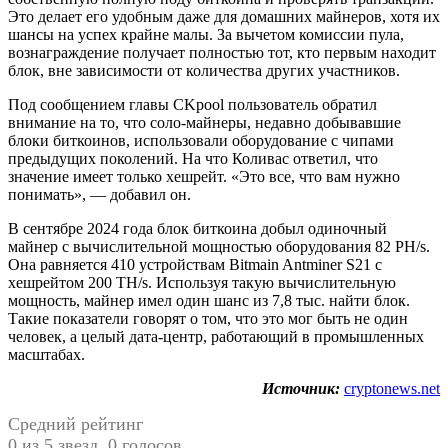
Это делает его удобным даже для домашних майнеров, хотя их
шансы на успех крайне малы. За вычетом комиссии пула,
вознаграждение получает полностью тот, кто первым находит
блок, вне зависимости от количества других участников.
Под сообщением главы CKpool пользователь обратил
внимание на то, что соло-майнеры, недавно добывавшие
блоки биткоинов, использовали оборудование с чипами
предыдущих поколений. На что Коливас ответил, что
значение имеет только хешрейт. «Это все, что вам нужно
понимать», — добавил он.
В сентябре 2024 года блок биткоина добыл одиночный
майнер с вычислительной мощностью оборудования 82 PH/s.
Она равняется 410 устройствам Bitmain Antminer S21 с
хешрейтом 200 TH/s. Используя такую вычислительную
мощность, майнер имел один шанс из 7,8 тыс. найти блок.
Такие показатели говорят о том, что это мог быть не один
человек, а целый дата-центр, работающий в промышленных
масштабах.
Источник:
cryptonews.net
Средний рейтинг
0 из 5 звезд. 0 голосов.