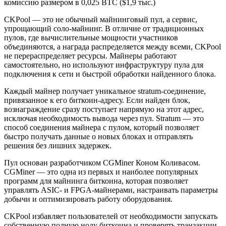
комиссию размером в 0,025 BTC ($1,9 тыс.)
CKPool — это не обычный майнинговый пул, а сервис,
упрощающий соло-майнинг. В отличие от традиционных
пулов, где вычислительные мощности участников
объединяются, а награда распределяется между всеми, CKPool
не перераспределяет ресурсы. Майнеры работают
самостоятельно, но используют инфраструктуру пула для
подключения к сети и быстрой обработки найденного блока.
Каждый майнер получает уникальное stratum-соединение,
привязанное к его биткоин-адресу. Если найден блок,
вознаграждение сразу поступает напрямую на этот адрес,
исключая необходимость вывода через пул. Stratum — это
способ соединения майнера с пулом, который позволяет
быстро получать данные о новых блоках и отправлять
решения без лишних задержек.
Пул основан разработчиком CGMiner Коном Коливасом.
CGMiner — это одна из первых и наиболее популярных
программ для майнинга биткоина, которая позволяет
управлять ASIC- и FPGA-майнерами, настраивать параметры
добычи и оптимизировать работу оборудования.
CKPool избавляет пользователей от необходимости запускать
собственную полную ноду биткоина и проверять транзакции.