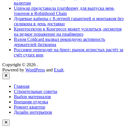
валютам
Uniswap представила платформу для выпуска мем-
токенов в Robinhood Chain
Душевые кабины с 8‑летней гарантией и монтажом без
силикона в день доставки
Криптосектор в Конгрессе может усилиться, несмотря
на редкое поражение на праймериз
Взлом Coldcard вызвал рекордную активность
держателей биткоина
Россияне переходят на брют: рынок игристых растёт за
счёт сухих вин
Copyright © 2026
.
Powered by
WordPress
and
Exalt
.
Close
Главная
Строительные советы
Выбор материалов
Внешняя отделка
Ремонт квартир
Дизайн интерьеров