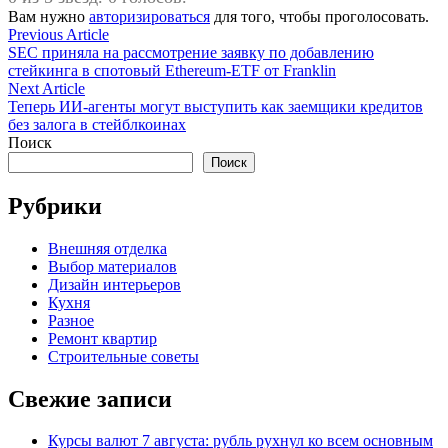
Вам нужно
авторизироваться
для того, чтобы проголосовать.
Навигация
Previous
Previous Article
article:
SEC приняла на рассмотрение заявку по добавлению
по
стейкинга в спотовый Ethereum-ETF от Franklin
записям
Next
Next Article
article:
Теперь ИИ-агенты могут выступить как заемщики кредитов
без залога в стейблкоинах
Поиск
Поиск
Рубрики
Внешняя отделка
Выбор материалов
Дизайн интерьеров
Кухня
Разное
Ремонт квартир
Строительные советы
Свежие записи
Курсы валют 7 августа: рубль рухнул ко всем основным