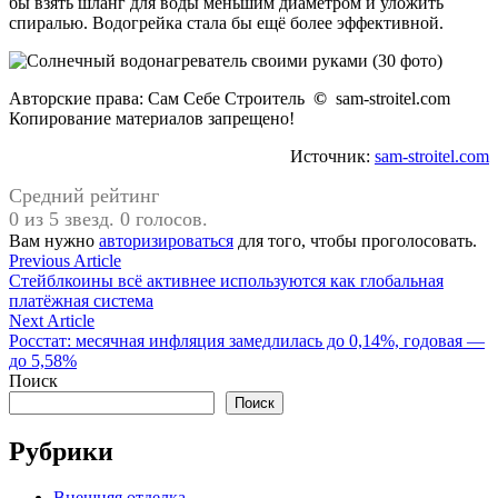
бы взять шланг для воды меньшим диаметром и уложить
спиралью. Водогрейка стала бы ещё более эффективной.
Авторские права: Сам Себе Строитель
©
sam-stroitel.com
Копирование материалов запрещено!
Источник:
sam-stroitel.com
Средний рейтинг
0 из 5 звезд. 0 голосов.
Вам нужно
авторизироваться
для того, чтобы проголосовать.
Навигация
Previous
Previous Article
article:
Стейблкоины всё активнее используются как глобальная
по
платёжная система
записям
Next
Next Article
article:
Росстат: месячная инфляция замедлилась до 0,14%, годовая —
до 5,58%
Поиск
Поиск
Рубрики
Внешняя отделка