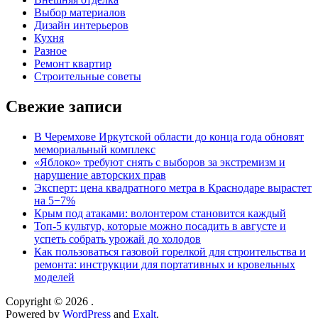
Выбор материалов
Дизайн интерьеров
Кухня
Разное
Ремонт квартир
Строительные советы
Свежие записи
В Черемхове Иркутской области до конца года обновят
мемориальный комплекс
«Яблоко» требуют снять с выборов за экстремизм и
нарушение авторских прав
Эксперт: цена квадратного метра в Краснодаре вырастет
на 5−7%
Крым под атаками: волонтером становится каждый
Топ-5 культур, которые можно посадить в августе и
успеть собрать урожай до холодов
Как пользоваться газовой горелкой для строительства и
ремонта: инструкции для портативных и кровельных
моделей
Copyright © 2026
.
Powered by
WordPress
and
Exalt
.