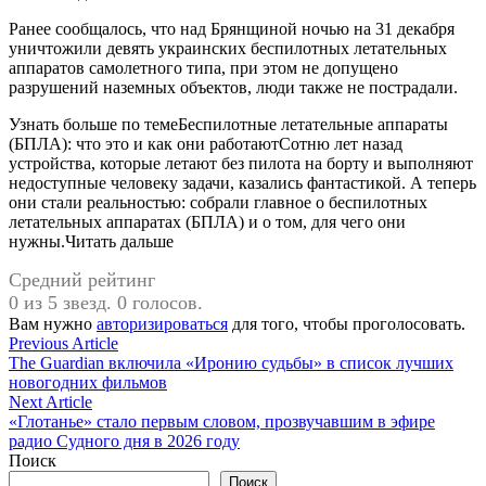
Ранее сообщалось, что над Брянщиной ночью на 31 декабря
уничтожили девять украинских беспилотных летательных
аппаратов самолетного типа, при этом не допущено
разрушений наземных объектов, люди также не пострадали.
Узнать больше по темеБеспилотные летательные аппараты
(БПЛА): что это и как они работаютСотню лет назад
устройства, которые летают без пилота на борту и выполняют
недоступные человеку задачи, казались фантастикой. А теперь
они стали реальностью: собрали главное о беспилотных
летательных аппаратах (БПЛА) и о том, для чего они
нужны.Читать дальше
Средний рейтинг
0 из 5 звезд. 0 голосов.
Вам нужно
авторизироваться
для того, чтобы проголосовать.
Навигация
Previous
Previous Article
article:
The Guardian включила «Иронию судьбы» в список лучших
по
новогодних фильмов
записям
Next
Next Article
article:
«Глотанье» стало первым словом, прозвучавшим в эфире
радио Судного дня в 2026 году
Поиск
Поиск