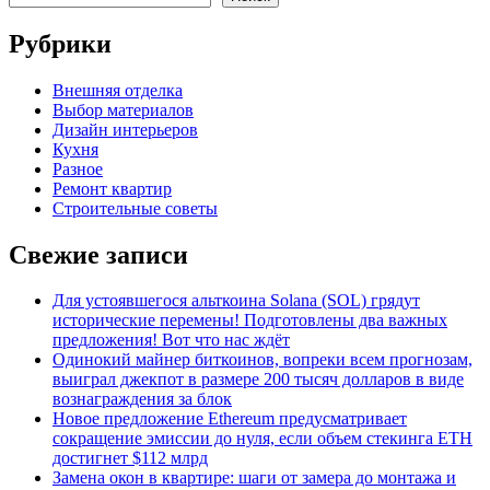
Рубрики
Внешняя отделка
Выбор материалов
Дизайн интерьеров
Кухня
Разное
Ремонт квартир
Строительные советы
Свежие записи
Для устоявшегося альткоина Solana (SOL) грядут
исторические перемены! Подготовлены два важных
предложения! Вот что нас ждёт
Одинокий майнер биткоинов, вопреки всем прогнозам,
выиграл джекпот в размере 200 тысяч долларов в виде
вознаграждения за блок
Новое предложение Ethereum предусматривает
сокращение эмиссии до нуля, если объем стекинга ETH
достигнет $112 млрд
Замена окон в квартире: шаги от замера до монтажа и