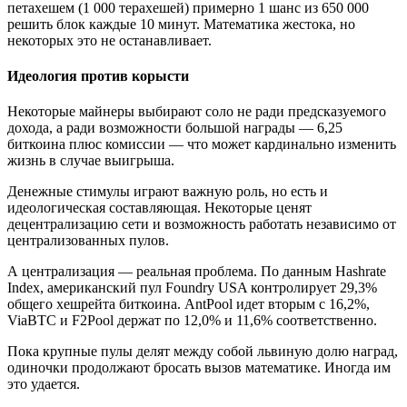
петахешем (1 000 терахешей) примерно 1 шанс из 650 000
решить блок каждые 10 минут. Математика жестока, но
некоторых это не останавливает.
Идеология против корысти
Некоторые майнеры выбирают соло не ради предсказуемого
дохода, а ради возможности большой награды — 6,25
биткоина плюс комиссии — что может кардинально изменить
жизнь в случае выигрыша.
Денежные стимулы играют важную роль, но есть и
идеологическая составляющая. Некоторые ценят
децентрализацию сети и возможность работать независимо от
централизованных пулов.
А централизация — реальная проблема. По данным Hashrate
Index, американский пул Foundry USA контролирует 29,3%
общего хешрейта биткоина. AntPool идет вторым с 16,2%,
ViaBTC и F2Pool держат по 12,0% и 11,6% соответственно.
Пока крупные пулы делят между собой львиную долю наград,
одиночки продолжают бросать вызов математике. Иногда им
это удается.