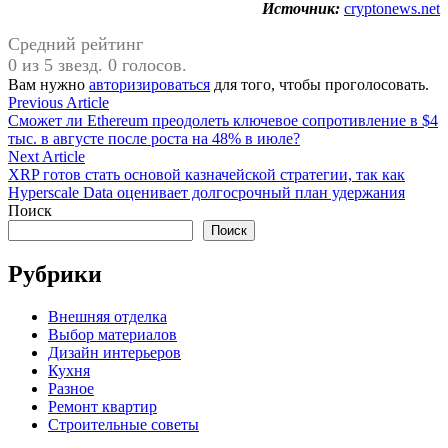
Источник:
cryptonews.net
Средний рейтинг
0 из 5 звезд. 0 голосов.
Вам нужно
авторизироваться
для того, чтобы проголосовать.
Навигация
Previous
Previous Article
article:
Сможет ли Ethereum преодолеть ключевое сопротивление в $4
по
тыс. в августе после роста на 48% в июле?
записям
Next
Next Article
article:
XRP готов стать основой казначейской стратегии, так как
Hyperscale Data оценивает долгосрочный план удержания
Поиск
Поиск
Рубрики
Внешняя отделка
Выбор материалов
Дизайн интерьеров
Кухня
Разное
Ремонт квартир
Строительные советы