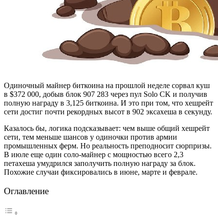
Одиночный майнер биткоина на прошлой неделе сорвал куш
в $372 000, добыв блок 907 283 через пул Solo CK и получив
полную награду в 3,125 биткоина. И это при том, что хешрейт
сети достиг почти рекордных высот в 902 эксахеша в секунду.
Казалось бы, логика подсказывает: чем выше общий хешрейт
сети, тем меньше шансов у одиночки против армии
промышленных ферм. Но реальность преподносит сюрпризы.
В июле еще один соло-майнер с мощностью всего 2,3
петахеша умудрился заполучить полную награду за блок.
Похожие случаи фиксировались в июне, марте и феврале.
Оглавление