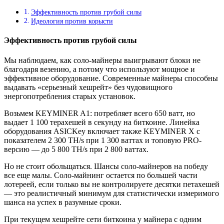
Эффективность против грубой силы
Идеология против корысти
Эффективность против грубой силы
Мы наблюдаем, как соло-майнеры выигрывают блоки не
благодаря везению, а потому что используют мощное и
эффективное оборудование. Современные майнеры способны
выдавать «серьезный хешрейт» без чудовищного
энергопотребления старых установок.
Возьмем KEYMINER A1: потребляет всего 650 ватт, но
выдает 1 100 терахешей в секунду на биткоине. Линейка
оборудования ASICKey включает также KEYMINER X с
показателем 2 300 TH/s при 1 300 ваттах и топовую PRO-
версию — до 5 800 TH/s при 2 800 ваттах.
Но не стоит обольщаться. Шансы соло-майнеров на победу
все еще малы. Соло-майнинг остается по большей части
лотереей, если только вы не контролируете десятки петахешей
— это реалистичный минимум для статистически измеримого
шанса на успех в разумные сроки.
При текущем хешрейте сети биткоина у майнера с одним