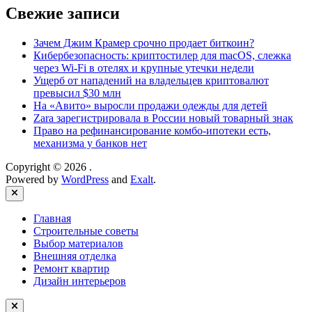
Свежие записи
Зачем Джим Крамер срочно продает биткоин?
Кибербезопасность: криптостилер для macOS, слежка
через Wi-Fi в отелях и крупные утечки недели
Ущерб от нападений на владельцев криптовалют
превысил $30 млн
На «Авито» выросли продажи одежды для детей
Zara зарегистрировала в России новый товарный знак
Право на рефинансирование комбо-ипотеки есть,
механизма у банков нет
Copyright © 2026
.
Powered by
WordPress
and
Exalt
.
Close
Главная
Строительные советы
Выбор материалов
Внешняя отделка
Ремонт квартир
Дизайн интерьеров