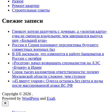
Разное
Ремонт квартир
Строительные советы
Свежие записи
Глюкозу хотели разлучить с дочерью, а «золотая карта»
едва не сменила владельцев: чем завершился выпуск
шоу «Большой куш»
Россия и Сирия понимают перспективы будущего
совместных военных баз
В ЦБ раскрыли, что изменится в работе банкоматов в
России с октября
«Росатом» начал возвращать специалистов на АЭС
«Бушер» в Иране
Сорок тысяч километров ответственности: почему
Московской области сложнее, чем столице
«45 минут ударов»: Одесса осталась без света и воды
после массированной атаки ВС РФ
Copyright © 2026
.
Powered by
WordPress
and
Exalt
.
Close