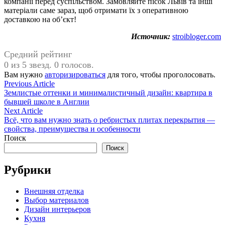
компанії перед суспільством. Замовляйте пісок Львів та інші
матеріали саме зараз, щоб отримати їх з оперативною
доставкою на об’єкт!
Источник:
stroibloger.com
Средний рейтинг
0 из 5 звезд. 0 голосов.
Вам нужно
авторизироваться
для того, чтобы проголосовать.
Навигация
Previous
Previous Article
article:
Землистые оттенки и минималистичный дизайн: квартира в
по
бывшей школе в Англии
записям
Next
Next Article
article:
Всё, что вам нужно знать о ребристых плитах перекрытия —
свойства, преимущества и особенности
Поиск
Поиск
Рубрики
Внешняя отделка
Выбор материалов
Дизайн интерьеров
Кухня