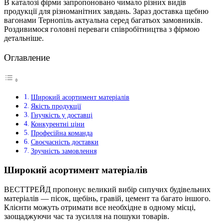
В каталозі фірми запропоновано чимало різних видів
продукції для різноманітних завдань. Зараз доставка щебню
вагонами Тернопіль актуальна серед багатьох замовників.
Роздивимося головні переваги співробітництва з фірмою
детальніше.
Оглавление
Широкий асортимент матеріалів
Якість продукції
Гнучкість у доставці
Конкурентні ціни
Професійна команда
Своєчасність доставки
Зручність замовлення
Широкий асортимент матеріалів
ВЕСТТРЕЙД пропонує великий вибір сипучих будівельних
матеріалів — пісок, щебінь, гравій, цемент та багато іншого.
Клієнти можуть отримати все необхідне в одному місці,
заощаджуючи час та зусилля на пошуки товарів.