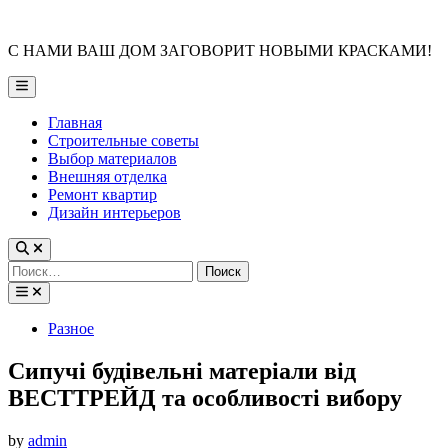
Skip
to
С НАМИ ВАШ ДОМ ЗАГОВОРИТ НОВЫМИ КРАСКАМИ!
content
Main
Menu
Главная
Строительные советы
Выбор материалов
Внешняя отделка
Ремонт квартир
Дизайн интерьеров
Найти:
Posted
Разное
in
Сипучі будівельні матеріали від
ВЕСТТРЕЙД та особливості вибору
by
admin