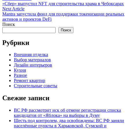
article:
«Сбер» выпустил NFT для строительства храма в Чебоксарах
по
Next
Next Article
записям
article:
Mantra запустила фонд для поддержки токенизации реальных
активов и проектов DeFi
Поиск
Поиск
Рубрики
Внешняя отделка
Выбор материалов
Дизайн интерьеров
Кухня
Разное
Ремонт квартир
Строительные советы
Свежие записи
ВС РФ рассмотрит иск об отмене регистрации списка
кандидатов от «Яблока» на выборы в Думу
Шесть под контролем, два освобождены: ВС РФ заняли
населённые пункты в Харьковской, Сумской и