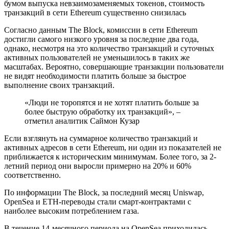
бумом выпуска невзаимозаменяемых токенов, стоимость
транзакций в сети Ethereum существенно снизилась
Согласно данным The Block, комиссии в сети Ethereum
достигли самого низкого уровня за последние два года,
однако, несмотря на это количество транзакций и суточных
активных пользователей не уменьшилось в таких же
масштабах. Вероятно, совершающие транзакции пользователи
не видят необходимости платить больше за быстрое
выполнение своих транзакций.
«Люди не торопятся и не хотят платить больше за
более быструю обработку их транзакций», –
отметил аналитик Саймон Кузар
Если взглянуть на суммарное количество транзакций и
активных адресов в сети Ethereum, ни один из показателей не
приближается к историческим минимумам. Более того, за 2-
летний период они выросли примерно на 20% и 60%
соответственно.
По информации The Block, за последний месяц Uniswap,
OpenSea и ETH-переводы стали смарт-контрактами с
наиболее высоким потреблением газа.
В течение 14-месячного периода на OpenSea приходилась