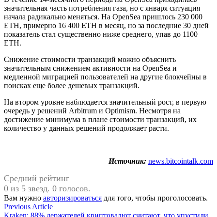
значительная часть потребления газа, но с января ситуация
начала радикально меняться. На OpenSea пришлось 230 000
ETH, примерно 16 400 ETH в месяц, но за последние 30 дней
показатель стал существенно ниже среднего, упав до 1100
ETH.
Снижение стоимости транзакций можно объяснить
значительным снижением активности на OpenSea и
медленной миграцией пользователей на другие блокчейны в
поисках еще более дешевых транзакций.
На втором уровне наблюдается значительный рост, в первую
очередь у решений Arbitrum и Optimism. Несмотря на
достижение минимума в плане стоимости транзакций, их
количество у данных решений продолжает расти.
Источник:
news.bitcointalk.com
Средний рейтинг
0 из 5 звезд. 0 голосов.
Вам нужно
авторизироваться
для того, чтобы проголосовать.
Навигация
Previous
Previous Article
article:
Kraken: 88% держателей криптовалют считают, что упустили