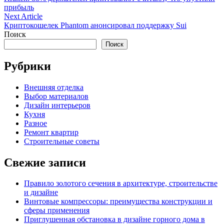
по
прибыль
записям
Next
Next Article
article:
Криптокошелек Phantom анонсировал поддержку Sui
Поиск
Поиск
Рубрики
Внешняя отделка
Выбор материалов
Дизайн интерьеров
Кухня
Разное
Ремонт квартир
Строительные советы
Свежие записи
Правило золотого сечения в архитектуре, строительстве
и дизайне
Винтовые компрессоры: преимущества конструкции и
сферы применения
Приглушенная обстановка в дизайне горного дома в