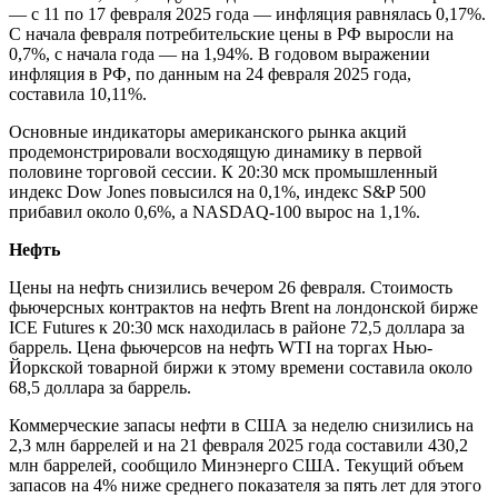
— с 11 по 17 февраля 2025 года — инфляция равнялась 0,17%.
С начала февраля потребительские цены в РФ выросли на
0,7%, с начала года — на 1,94%. В годовом выражении
инфляция в РФ, по данным на 24 февраля 2025 года,
составила 10,11%.
Основные индикаторы американского рынка акций
продемонстрировали восходящую динамику в первой
половине торговой сессии. К 20:30 мск промышленный
индекс Dow Jones повысился на 0,1%, индекс S&P 500
прибавил около 0,6%, а NASDAQ-100 вырос на 1,1%.
Нефть
Цены на нефть снизились вечером 26 февраля. Стоимость
фьючерсных контрактов на нефть Brent на лондонской бирже
ICE Futures к 20:30 мск находилась в районе 72,5 доллара за
баррель. Цена фьючерсов на нефть WTI на торгах Нью-
Йоркской товарной биржи к этому времени составила около
68,5 доллара за баррель.
Коммерческие запасы нефти в США за неделю снизились на
2,3 млн баррелей и на 21 февраля 2025 года составили 430,2
млн баррелей, сообщило Минэнерго США. Текущий объем
запасов на 4% ниже среднего показателя за пять лет для этого