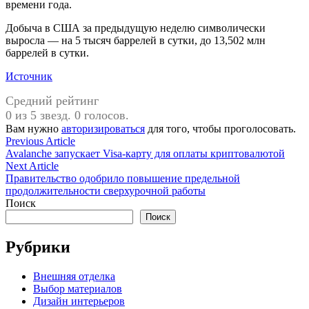
времени года.
Добыча в США за предыдущую неделю символически
выросла — на 5 тысяч баррелей в сутки, до 13,502 млн
баррелей в сутки.
Источник
Средний рейтинг
0 из 5 звезд. 0 голосов.
Вам нужно
авторизироваться
для того, чтобы проголосовать.
Навигация
Previous
Previous Article
article:
Avalanche запускает Visa-карту для оплаты криптовалютой
по
Next
Next Article
записям
article:
Правительство одобрило повышение предельной
продолжительности сверхурочной работы
Поиск
Поиск
Рубрики
Внешняя отделка
Выбор материалов
Дизайн интерьеров