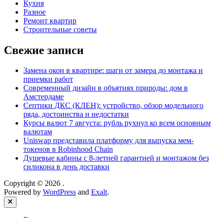
Кухня
Разное
Ремонт квартир
Строительные советы
Свежие записи
Замена окон в квартире: шаги от замера до монтажа и
приемки работ
Современный дизайн в объятиях природы: дом в
Амстердаме
Септики ДКС (КЛЕН): устройство, обзор модельного
ряда, достоинства и недостатки
Курсы валют 7 августа: рубль рухнул ко всем основным
валютам
Uniswap представила платформу для выпуска мем-
токенов в Robinhood Chain
Душевые кабины с 8‑летней гарантией и монтажом без
силикона в день доставки
Copyright © 2026
.
Powered by
WordPress
and
Exalt
.
Close