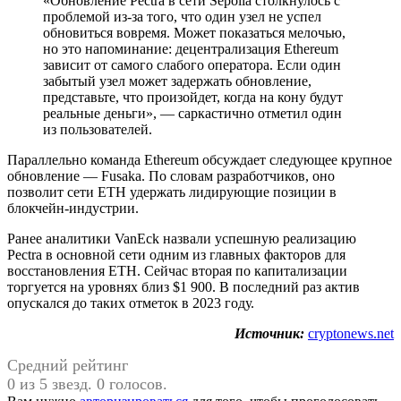
«Обновление Pectra в сети Sepolia столкнулось с
проблемой из-за того, что один узел не успел
обновиться вовремя. Может показаться мелочью,
но это напоминание: децентрализация Ethereum
зависит от самого слабого оператора. Если один
забытый узел может задержать обновление,
представьте, что произойдет, когда на кону будут
реальные деньги», — саркастично отметил один
из пользователей.
Параллельно команда Ethereum обсуждает следующее крупное
обновление — Fusaka. По словам разработчиков, оно
позволит сети ETH удержать лидирующие позиции в
блокчейн-индустрии.
Ранее аналитики VanEck назвали успешную реализацию
Pectra в основной сети одним из главных факторов для
восстановления ETH. Сейчас вторая по капитализации
торгуется на уровнях близ $1 900. В последний раз актив
опускался до таких отметок в 2023 году.
Источник:
cryptonews.net
Средний рейтинг
0 из 5 звезд. 0 голосов.