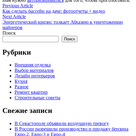
Вам нужно
авторизироваться
для того, чтобы проголосовать.
Навигация
Previous
Previous Article
article:
Как сделать бассейн на даче: фотоотчеты + видео
по
Next
Next Article
записям
article:
Энергетический кризис толкает Абхазию к уничтожению
майнеров
Поиск
Поиск
Рубрики
Внешняя отделка
Выбор материалов
Дизайн интерьеров
Кухня
Разное
Ремонт квартир
Строительные советы
Свежие записи
В Севастополе объявили воздушную тревогу
В России разрешили производство и продажу бензина
Евро-2, Евро-3 и Евро-4