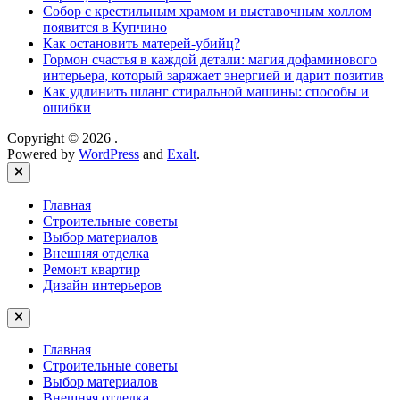
Собор с крестильным храмом и выставочным холлом
появится в Купчино
Как остановить матерей-убийц?
Гормон счастья в каждой детали: магия дофаминового
интерьера, который заряжает энергией и дарит позитив
Как удлинить шланг стиральной машины: способы и
ошибки
Copyright © 2026
.
Powered by
WordPress
and
Exalt
.
Close
Главная
Строительные советы
Выбор материалов
Внешняя отделка
Ремонт квартир
Дизайн интерьеров
Главная
Строительные советы
Выбор материалов
Внешняя отделка