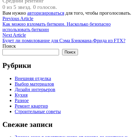
Средний рейтинг
0 из 5 звезд. 0 голосов.
Вам нужно
авторизироваться
для того, чтобы проголосовать.
Навигация
Previous
Previous Article
article:
Как можно взломать биткоин. Насколько безопасно
по
использовать биткоин
записям
Next
Next Article
article:
Будет ли помилование для Сэма Бэнкмана-Фрида из FTX?
Поиск
Поиск
Рубрики
Внешняя отделка
Выбор материалов
Дизайн интерьеров
Кухня
Разное
Ремонт квартир
Строительные советы
Свежие записи