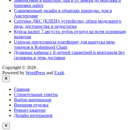
Замена окон в квартире: шаги от замера до монтажа и
приемки работ
Современный дизайн в объятиях природы: дом в
Амстердаме
Септики ДКС (КЛЕН): устройство, обзор модельного
ряда, достоинства и недостатки
Курсы валют 7 августа: рубль рухнул ко всем основным
валютам
Uniswap представила платформу для выпуска мем-
токенов в Robinhood Chain
Душевые кабины с 8‑летней гарантией и монтажом без
силикона в день доставки
Copyright © 2026
.
Powered by
WordPress
and
Exalt
.
Close
Главная
Строительные советы
Выбор материалов
Внешняя отделка
Ремонт квартир
Дизайн интерьеров