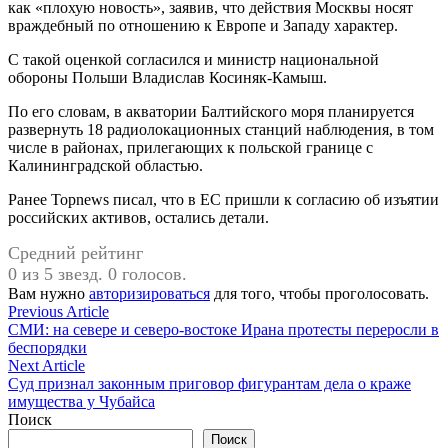
как «плохую новость», заявив, что действия Москвы носят
враждебный по отношению к Европе и Западу характер.
С такой оценкой согласился и министр национальной
обороны Польши Владислав Косиняк-Камыш.
По его словам, в акватории Балтийского моря планируется
развернуть 18 радиолокационных станций наблюдения, в том
числе в районах, прилегающих к польской границе с
Калининградской областью.
Ранее Topnews писал, что в ЕС пришли к согласию об изъятии
российских активов, остались детали.
Средний рейтинг
0 из 5 звезд. 0 голосов.
Вам нужно
авторизироваться
для того, чтобы проголосовать.
Навигация
Previous
Previous Article
article:
СМИ: на севере и северо-востоке Ирана протесты переросли в
по
беспорядки
записям
Next
Next Article
article:
Суд признал законным приговор фигурантам дела о краже
имущества у Чубайса
Поиск
Поиск