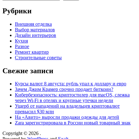
Рубрики
Внешняя отделка
Выбор материалов
Дизайн интерьеров
Кухня
Разное
Ремонт квартир
Строительные советы
Свежие записи
Курсы валют 8 августа: рубль упал к доллару и евро
Зачем Джим Крамер срочно продает биткоин?
Кибербезопасность: криптостилер для macOS, слежка
через Wi-Fi в отелях и крупные утечки недели
Ущерб от нападений на владельцев криптовалют
превысил $30 млн
На «Авито» выросли продажи одежды для детей
Zara зарегистрировала в России новый товарный знак
Copyright © 2026
.
Powered by
WordPress
and
Exalt
.