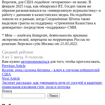
Впрочем, для США подобное «вторжение» не внове. В
феврале 2025 года, как обнаружил RT, Госдеп таким же
образом раскошеливался на «иммерсивную журналистику» и
работу с данными в казахстанских медиа. На подобном
ловили их и раньше, когда Соединённые Штаты также
выделяли гранты на поддержку «стремления Казахстана к
демократии» посредством «поддержки» СМИ.
* Meta — владелец Instagram, деятельность признана
экстремистской, запрещена на территории России по
решению Тверского суда Москвы от 21.03.2022.
Средний рейтинг
0 из 5 звезд. 0 голосов.
Вам нужно
авторизироваться
для того, чтобы проголосовать.
Навигация
Previous
Previous Article
article:
Козлов: цена галлона бензина – ключ к сердцам избирателей
по
США
записям
Next
Next Article
article:
Эксперт рассказал, как уменьшить шум от соседей в квартире:
правильная изоляция стен, пола и потолка
Поиск
Поиск