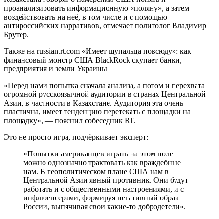
проанализировать информационную «поляну», а затем
воздействовать на неё, в том числе и с помощью
антироссийских нарративов, отмечает политолог Владимир
Брутер.
Также на russian.rt.com «Имеет щупальца повсюду»: как
финансовый монстр США BlackRock скупает банки,
предприятия и земли Украины
«Перед нами попытка сначала анализа, а потом и перехвата
огромной русскоязычной аудитории в странах Центральной
Азии, в частности в Казахстане. Аудитория эта очень
пластична, имеет тенденцию перетекать с площадки на
площадку», — пояснил собеседник RT.
Это не просто игра, подчёркивает эксперт:
«Попытки американцев играть на этом поле
можно однозначно трактовать как враждебные
нам. В геополитическом плане США нам в
Центральной Азии явный противник. Они будут
работать и с общественными настроениями, и с
инфлюенсерами, формируя негативный образ
России, выпячивая свои какие-то добродетели».