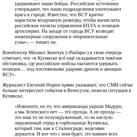
удерживают наши бойцы. Российские источники
утверждают, что наши подразделения уничтожают
врага в городе. Известно, что ВСУ кратно
нарастили воздушную разведку, чтобы вычислить
российские пункты управления БПЛА и позиции
артиллерии. На западе от города ВСУ возводят
инженерные сооружения и оборонительные
узлы», — пишет он.
Военблогер Михаил Звинчук («Рыбарь») в свою очередь
отмечает, что «в Купянске всё ещё складывается тяжёлая
обстановка, где российские войска пытаются удержать
позиции… под постоянными ударами дронов и авиации
ВСУ».
Журналист Евгений Норин прямо указывает, что СМИ сейчас
больше интересуют события в Венесуэле, нежели ситуация в
Купянске.
«Извините, но то, что американцы украли Мадуро,
а мы Зеленского нет — это ерунда. А не ерунда —
это наш то ли полуокруженный, то ли наглухо
окруженный отряд в горбольнице Купянска,
который там, как в Сталинграде, неделями
держится. И вот что с ним будет, это важнее всех