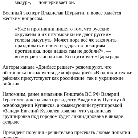
мадур», — подчеркивает он.
Военный эксперт Владислав Шурыгин и вовсе задаётся
жёстким вопросом.
«Уже и противник пишет о том, что русские
окружены и их штурмовики не дают русским
головы высунуть. Может пора всё же закончить
праздновать и нанести удары по позициям
противника, пока наших там не добили?», —
возмущается аналитик. Его цитирует «Царьград».
Авторы канала «Донбасс решает» резюмируют, что
обстановка осложняется дезинформацией: «В одних и тех же
районах присутствуют как российские, так и украинские
войска».
Напомним, ранее начальник Генштаба ВС РФ Валерий
Герасимов докладывал президенту Владимиру Путину об
освобождении Купянска, а командующий группировкой
«Запад» Евгений Кузовлев заявлял, что украинская
группировка под городом будет ликвидирована в январе–
феврале.
Президент поручил «решительно пресекать любые попытки
прорыва».