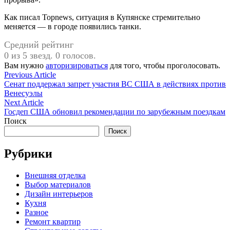
Как писал Topnews, ситуация в Купянске стремительно
меняется — в городе появились танки.
Средний рейтинг
0 из 5 звезд. 0 голосов.
Вам нужно
авторизироваться
для того, чтобы проголосовать.
Навигация
Previous
Previous Article
article:
Сенат поддержал запрет участия ВС США в действиях против
по
Венесуэлы
записям
Next
Next Article
article:
Госдеп США обновил рекомендации по зарубежным поездкам
Поиск
Поиск
Рубрики
Внешняя отделка
Выбор материалов
Дизайн интерьеров
Кухня
Разное
Ремонт квартир