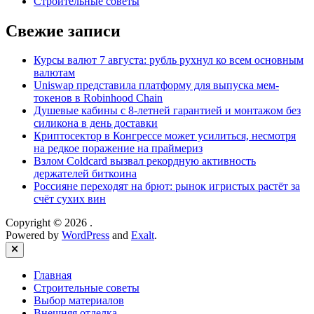
Строительные советы
Свежие записи
Курсы валют 7 августа: рубль рухнул ко всем основным
валютам
Uniswap представила платформу для выпуска мем-
токенов в Robinhood Chain
Душевые кабины с 8‑летней гарантией и монтажом без
силикона в день доставки
Криптосектор в Конгрессе может усилиться, несмотря
на редкое поражение на праймериз
Взлом Coldcard вызвал рекордную активность
держателей биткоина
Россияне переходят на брют: рынок игристых растёт за
счёт сухих вин
Copyright © 2026
.
Powered by
WordPress
and
Exalt
.
Close
Главная
Строительные советы
Выбор материалов
Внешняя отделка