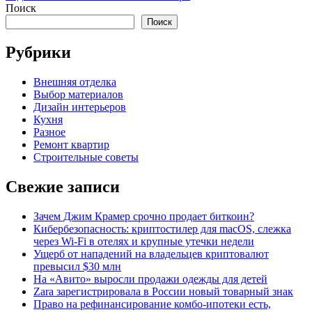
Поиск
Поиск
Рубрики
Внешняя отделка
Выбор материалов
Дизайн интерьеров
Кухня
Разное
Ремонт квартир
Строительные советы
Свежие записи
Зачем Джим Крамер срочно продает биткоин?
Кибербезопасность: криптостилер для macOS, слежка
через Wi-Fi в отелях и крупные утечки недели
Ущерб от нападений на владельцев криптовалют
превысил $30 млн
На «Авито» выросли продажи одежды для детей
Zara зарегистрировала в России новый товарный знак
Право на рефинансирование комбо-ипотеки есть,