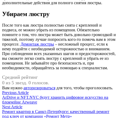
дополнительные действия для полного снятия люстры.
Убираем люстру
После того как люстра полностью снята с креплений и
подвеса, ее можно убрать из помещения. Обязательно
помните о том, что люстра может быть довольно громоздкой и
тяжелой, поэтому лучше попросить кого-то помочь вам в этом
процессе.
Демонтаж люстры
– несложный процесс, если к
нему подойти с необходимой осторожностью и вниманием.
При соблюдении всех указанных шагов и предосторожностей,
вы сможете легко снять люстру с креплений и убрать ее из
помещения. Не забывайте про безопасность и, при
необходимости, обращайтесь за помощью к специалистам.
Средний рейтинг
0 из 5 звезд. 0 голосов.
Вам нужно
авторизироваться
для того, чтобы проголосовать.
Навигация
Previous
Previous Article
article:
ArDrive и NFT.NYC будут хранить цифровое искусство на
по
блокчейне Arweave
записям
Next
Next Article
article:
Ремонт квартир в Санкт-Петербурге: качественный ремонт
под ключ от компании «Ремонт Метр»