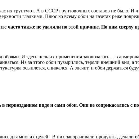
ас их грунтуют. А в СССР грунтовочных составов не было. И чт
оверхности гладкими. Плюс ко всему обои на газетах реже повреж
е часто также не удаляли по этой причине. По ним сверху пр
под обоями. И здесь цель их применения заключалась… в армиро
аиваться. Из-за этого обои пузырились, теряли внешний вид, а 
о штукатурка осыплется, снижался. А значит, и обои держаться 
 в первозданном виде и сами обои. Они не соприкасались с п
лись для многих целей. В них заворачивали продукты, делали 