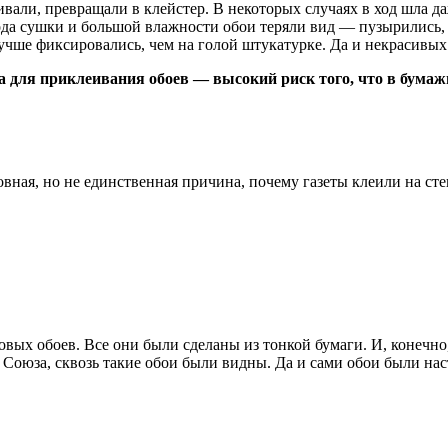
ивали, превращали в клейстер. В некоторых случаях в ход шла 
иода сушки и большой влажности обои теряли вид — пузырились, 
 лучше фиксировались, чем на голой штукатурке. Да и некрасивы
а для приклеивания обоев — высокий риск того, что в бума
вная, но не единственная причина, почему газеты клеили на ст
ых обоев. Все они были сделаны из тонкой бумаги. И, конечно
Союза, сквозь такие обои были видны. Да и сами обои были нас