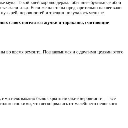
даже мука. Такой клей хорошо держал обычные бумажные обои
съезжали и т.д. Если же на стены предварительно наклеивали
х пузырей, неровностей и трещин получалось меньше.
жных слоях поселятся жучки и тараканы, считающие
ены во время ремонта. Познакомимся и с другими целями этого
, ими невозможно было скрыть никакие неровности — все
только тонкими, что легко рвались от малейшего неловкого