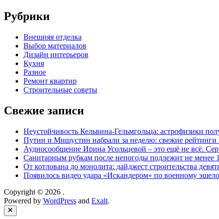
Рубрики
Внешняя отделка
Выбор материалов
Дизайн интерьеров
Кухня
Разное
Ремонт квартир
Строительные советы
Свежие записи
Неустойчивость Кельвина-Гельмгольца: астрофизики пол
Путин и Мишустин набрали за неделю: свежие рейтин
Аудиосообщение Ирина Усольцевой – это ещё не всё. Се
Санитарным рубкам после непогоды подлежит не менее 1
От котлована до монолита: дайджест строительства дев
Появилось видео удара «Искандером» по военному эше
Copyright © 2026
.
Powered by
WordPress
and
Exalt
.
Close