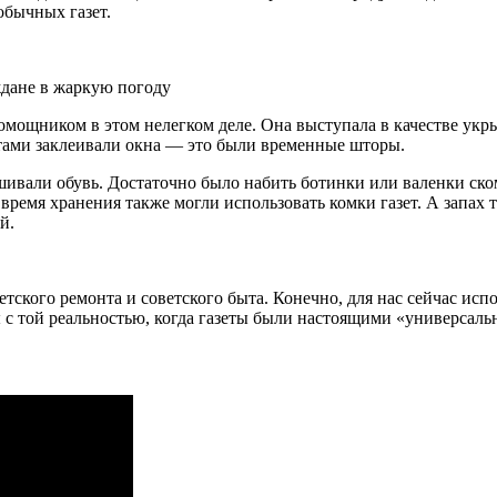
 обычных газет.
ждане в жаркую погоду
помощником в этом нелегком деле. Она выступала в качестве укр
етами заклеивали окна — это были временные шторы.
шивали обувь. Достаточно было набить ботинки или валенки ско
 время хранения также могли использовать комки газет. А запах 
й.
етского ремонта и советского быта. Конечно, для нас сейчас ис
 с той реальностью, когда газеты были настоящими «универсаль