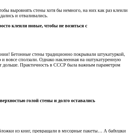
обы выровнять стены хотя бы немного, на них как раз клеили
дались и отваливались.
осто клеили новые, чтобы не возиться с
вании! Бетонные стены традиционно покрывали штукатуркой,
то и вовсе сползали. Однако наклеенная на оштукатуренную
будут дольше. Практичность в СССР была важным параметром
оверхностью голой стены и долго оставались
обложки из книг, превращали в мусорные пакеты… А бабушки