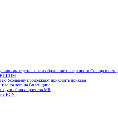
учили самое детальное изображение поверхности Солнца в исто
ги ВЦИОМ
ргею Усольцеву продолжают приходить приказы
 тыс. га леса на Вилейщине
яти крупнейших проектов MR
лону ВСУ