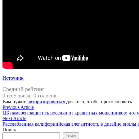
Источник
Средний рейтинг
0 из 5 звезд. 0 голосов.
Вам нужно
авторизироваться
для того, чтобы проголосовать.
Навигация
Previous
Previous Article
article:
ЦБ намерен защитить россиян от кредитных мошенников: что 
по
Next
Next Article
записям
article:
Расслабленная калифорнийская элегантность в дизайне виллы 
Поиск
Поиск