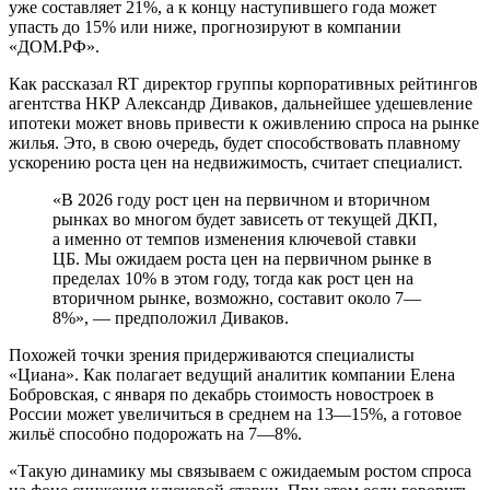
уже составляет 21%, а к концу наступившего года может
упасть до 15% или ниже, прогнозируют в компании
«ДОМ.РФ».
Как рассказал RT директор группы корпоративных рейтингов
агентства НКР Александр Диваков, дальнейшее удешевление
ипотеки может вновь привести к оживлению спроса на рынке
жилья. Это, в свою очередь, будет способствовать плавному
ускорению роста цен на недвижимость, считает специалист.
«В 2026 году рост цен на первичном и вторичном
рынках во многом будет зависеть от текущей ДКП,
а именно от темпов изменения ключевой ставки
ЦБ. Мы ожидаем роста цен на первичном рынке в
пределах 10% в этом году, тогда как рост цен на
вторичном рынке, возможно, составит около 7—
8%», — предположил Диваков.
Похожей точки зрения придерживаются специалисты
«Циана». Как полагает ведущий аналитик компании Елена
Бобровская, с января по декабрь стоимость новостроек в
России может увеличиться в среднем на 13—15%, а готовое
жильё способно подорожать на 7—8%.
«Такую динамику мы связываем с ожидаемым ростом спроса