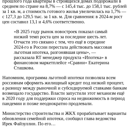
прошлого года квартиры в строящихся домах подорожали в
среднем по стране на 8,7% — с 145,4 тыс. до 158,1 тыс. рублей
за 1 кв. м, а стоимость готового жилья увеличилась на 1,7% —
с 127,3 до 129,5 тыс. за 1 кв. м. Для сравнения: в 2024-м рост
цен составил 13,1 и 4,6% соответственно.
«В 2025 году рынок новостроек показал самый
низкий темп роста цен за последние шесть лет.
Отчасти это связано с тем, что ещё в середине
2024-го в России перестала действовать массовая
льготная ипотека, разгонявшая цены», —
рассказала RT менеджер продукта «Ипотека» в
финансовом маркетплейсе «Сравни» Екатерина
Сташкова.
Напомним, программа льготной ипотеки позволяла всем
россиянам оформить жилищный кредит под низкий процент,
а разницу между рыночной и субсидируемой ставками банкам
возмещало государство. Власти запустили этот механизм ещё
в 2020 году для поддержки спроса на недвижимость в период
пандемии и позже неоднократно продлевали.
Министерство строительства и ЖКХ прорабатывает варианты
обновления семейной ипотеки, сообщил глава ведомства
Ирек Файзуллин. По его…