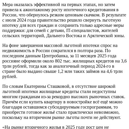
Мера оказалась эффективной на первых этапах, но затем
привела к ажиотажному росту ипотечного кредитования в
России, что обернулось резким ценовым скачком. В результате
с июля 2024 года правительство решило свернуть льготную
ипотеку для всех граждан и сохранить только адресные меры
поддержки: для семей с детьми, IT-специалистов, жителей
сельских территорий, Дальнего Востока и Арктической зоны.
На фоне завершения массовой льготной ипотеки спрос на
недвижимость в России сократился в полтора раза. По
последним данным Центробанка, за 11 месяцев 2025 года
россияне оформили около 802 тыс. жилищных кредитов на 3,6
трлн рублей, тогда как за аналогичный период 2024-го в
стране было выдано свыше 1,2 млн таких займов на 4,6 трлн
рублей.
По словам Екатерины Сташковой, в отсутствие широкой
льготной ипотеки жилищные кредиты стали недоступны
многим гражданам из-за рекордно высоких рыночных ставок.
Причём если купить квартиру в новостройке всё ещё можно
благодаря оставшимся субсидируемым госпрограммам, то
приобрести готовое жильё стало практически невозможно,
поскольку на вторичном рынке льготы почти не действуют.
«На рынке вторичного жилья в 2025 году рост цен не