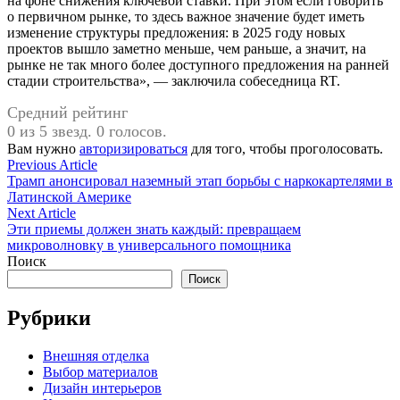
на фоне снижения ключевой ставки. При этом если говорить
о первичном рынке, то здесь важное значение будет иметь
изменение структуры предложения: в 2025 году новых
проектов вышло заметно меньше, чем раньше, а значит, на
рынке не так много более доступного предложения на ранней
стадии строительства», — заключила собеседница RT.
Средний рейтинг
0 из 5 звезд. 0 голосов.
Вам нужно
авторизироваться
для того, чтобы проголосовать.
Навигация
Previous
Previous Article
article:
Трамп анонсировал наземный этап борьбы с наркокартелями в
по
Латинской Америке
записям
Next
Next Article
article:
Эти приемы должен знать каждый: превращаем
микроволновку в универсального помощника
Поиск
Поиск
Рубрики
Внешняя отделка
Выбор материалов
Дизайн интерьеров