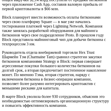
через приложение Cash App, составив валовую прибыль от
первой криптовалюты в $66 млн.
Block планирует ввести возможность оплаты биткоинами
через свою платформу Square — в мае уже начались
тестирования платежей через Lightning Network. Компания
также занялась разработкой оборудования для майнинга
биткоинов через свое подразделение Proto. В прошлом году
Block представила майнинговый чип для добычи биткоина с
техпроцессом 3 нм.
Руководитель отдела внебиржевой торговли Hex Trust
Шармейн Тэм (Charmaine Tam) сравнил стратегии закупки
биткоинов компаниями Strategy и Block: первая совершает
агрессивные покупки большого количества биткоинов на
долгий срок, а вторая предпочитает постепенное накопление
монет. По мнению Тэма, вторая стратегия, наряду с
включением биткоина в бизнес-операции компании,
позволяет более разумно интегрировать криптоактив с
меньшими рисками для капитала.
В марте Block уволила более 930 сотрудников, объяснив это
необходимостью оптимизировать организационную структуру
и повысить эффективность компании.