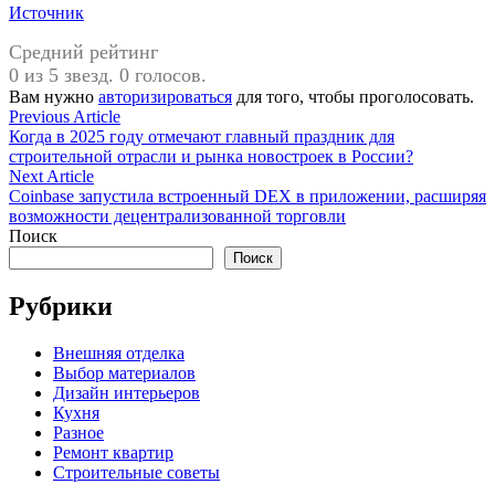
Источник
Средний рейтинг
0 из 5 звезд. 0 голосов.
Вам нужно
авторизироваться
для того, чтобы проголосовать.
Навигация
Previous
Previous Article
article:
Когда в 2025 году отмечают главный праздник для
по
строительной отрасли и рынка новостроек в России?
записям
Next
Next Article
article:
Coinbase запустила встроенный DEX в приложении, расширяя
возможности децентрализованной торговли
Поиск
Поиск
Рубрики
Внешняя отделка
Выбор материалов
Дизайн интерьеров
Кухня
Разное
Ремонт квартир
Строительные советы