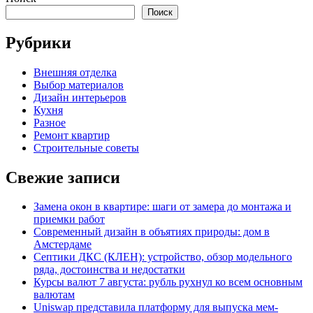
Поиск
Рубрики
Внешняя отделка
Выбор материалов
Дизайн интерьеров
Кухня
Разное
Ремонт квартир
Строительные советы
Свежие записи
Замена окон в квартире: шаги от замера до монтажа и
приемки работ
Современный дизайн в объятиях природы: дом в
Амстердаме
Септики ДКС (КЛЕН): устройство, обзор модельного
ряда, достоинства и недостатки
Курсы валют 7 августа: рубль рухнул ко всем основным
валютам
Uniswap представила платформу для выпуска мем-