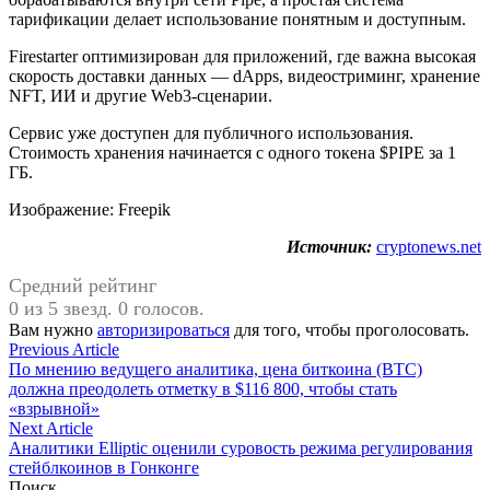
тарификации делает использование понятным и доступным.
Firestarter оптимизирован для приложений, где важна высокая
скорость доставки данных — dApps, видеостриминг, хранение
NFT, ИИ и другие Web3-сценарии.
Сервис уже доступен для публичного использования.
Стоимость хранения начинается с одного токена $PIPE за 1
ГБ.
Изображение: Freepik
Источник:
cryptonews.net
Средний рейтинг
0 из 5 звезд. 0 голосов.
Вам нужно
авторизироваться
для того, чтобы проголосовать.
Навигация
Previous
Previous Article
article:
По мнению ведущего аналитика, цена биткоина (BTC)
по
должна преодолеть отметку в $116 800, чтобы стать
записям
«взрывной»
Next
Next Article
article:
Аналитики Elliptic оценили суровость режима регулирования
стейблкоинов в Гонконге
Поиск