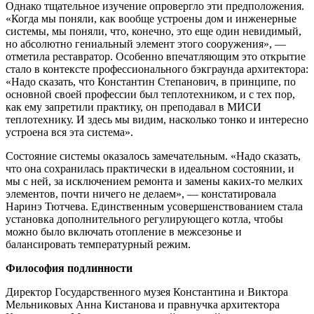
Однако тщательное изучение опровергло эти предположения.
«Когда мы поняли, как вообще устроены дом и инженерные
системы, мы поняли, что, конечно, это еще один невидимый,
но абсолютно гениальный элемент этого сооружения», —
отметила реставратор. Особенно впечатляющим это открытие
стало в контексте профессионального бэкграунда архитектора:
«Надо сказать, что Константин Степанович, в принципе, по
основной своей профессии был теплотехником, и с тех пор,
как ему запретили практику, он преподавал в МИСИ
теплотехнику. И здесь мы видим, насколько тонко и интересно
устроена вся эта система».
Состояние системы оказалось замечательным. «Надо сказать,
что она сохранилась практически в идеальном состоянии, и
мы с ней, за исключением ремонта и замены каких-то мелких
элементов, почти ничего не делаем», — констатировала
Наринэ Тютчева. Единственным усовершенствованием стала
установка дополнительного регулирующего котла, чтобы
можно было включать отопление в межсезонье и
балансировать температурный режим.
Философия подлинности
Директор Государственного музея Константина и Виктора
Мельниковых Анна Кистанова и правнучка архитектора