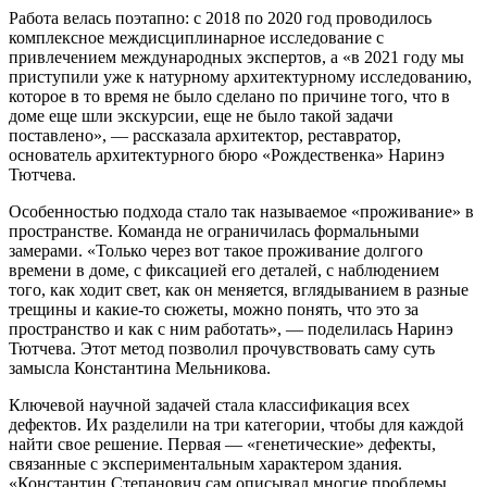
Работа велась поэтапно: с 2018 по 2020 год проводилось
комплексное междисциплинарное исследование с
привлечением международных экспертов, а «в 2021 году мы
приступили уже к натурному архитектурному исследованию,
которое в то время не было сделано по причине того, что в
доме еще шли экскурсии, еще не было такой задачи
поставлено», — рассказала архитектор, реставратор,
основатель архитектурного бюро «Рождественка» Наринэ
Тютчева.
Особенностью подхода стало так называемое «проживание» в
пространстве. Команда не ограничилась формальными
замерами. «Только через вот такое проживание долгого
времени в доме, с фиксацией его деталей, с наблюдением
того, как ходит свет, как он меняется, вглядыванием в разные
трещины и какие-то сюжеты, можно понять, что это за
пространство и как с ним работать», — поделилась Наринэ
Тютчева. Этот метод позволил прочувствовать саму суть
замысла Константина Мельникова.
Ключевой научной задачей стала классификация всех
дефектов. Их разделили на три категории, чтобы для каждой
найти свое решение. Первая — «генетические» дефекты,
связанные с экспериментальным характером здания.
«Константин Степанович сам описывал многие проблемы